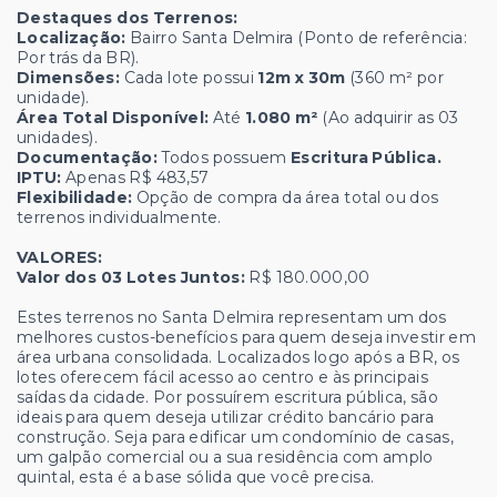
Destaques dos Terrenos:
Localização:
Bairro Santa Delmira (Ponto de referência:
Por trás da BR).
Dimensões:
Cada lote possui
12m x 30m
(360 m² por
unidade).
Área Total Disponível:
Até
1.080 m²
(Ao adquirir as 03
unidades).
Documentação:
Todos possuem
Escritura Pública.
IPTU:
Apenas R$ 483,57
Flexibilidade:
Opção de compra da área total ou dos
terrenos individualmente.
VALORES:
Valor dos 03 Lotes Juntos:
R$ 180.000,00
Estes terrenos no Santa Delmira representam um dos
melhores custos-benefícios para quem deseja investir em
área urbana consolidada. Localizados logo após a BR, os
lotes oferecem fácil acesso ao centro e às principais
saídas da cidade. Por possuírem escritura pública, são
ideais para quem deseja utilizar crédito bancário para
construção. Seja para edificar um condomínio de casas,
um galpão comercial ou a sua residência com amplo
quintal, esta é a base sólida que você precisa.