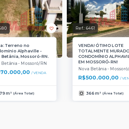
580
Ref.:
6461
a: Terreno no
VENDA! ÓTIMO LOTE
omínio Alphaville -
TOTALMENTE MURADO
 Betânia, Mossoró-RN.
CONDOMÍNIO ALPHAVIL
EM MOSSORÓ-RN!
 Betânia - Mossoró/RN
Nova Betânia - Mossor
70.000,00
/ 
VENDA
R$500.000,00
/ 
VE
79 m²
366 m²
(
Área Total
)
(
Área Total
)