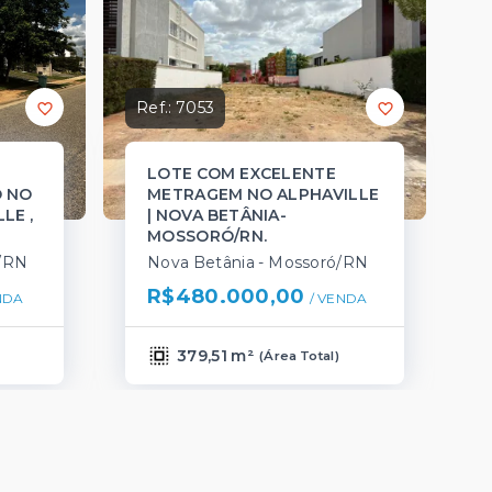
Ref.:
7053
LOTE COM EXCELENTE
 NO
METRAGEM NO ALPHAVILLE
LE ,
| NOVA BETÂNIA-
MOSSORÓ/RN.
ó/RN
Nova Betânia - Mossoró/RN
R$480.000,00
NDA
/ 
VENDA
379,51 m²
(
Área Total
)