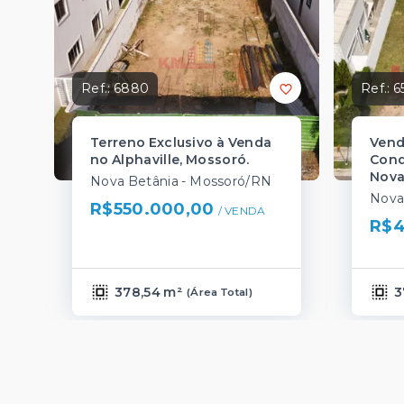
Ref.:
6880
Ref.:
6
Terreno Exclusivo à Venda
Vend
no Alphaville, Mossoró.
Cond
Nova
Nova Betânia - Mossoró/RN
Nova
R$550.000,00
/ 
VENDA
R$4
378,54 m²
3
(
Área Total
)