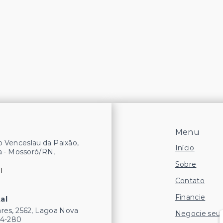
Menu
 Venceslau da Paixão,
Início
a - Mossoró/RN,
Sobre
1
Contato
Financie
al
res, 2562, Lagoa Nova
Negocie seu
54-280