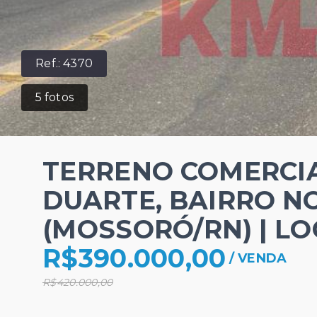
Ref.:
4370
5
fotos
TERRENO COMERCIA
DUARTE, BAIRRO N
(MOSSORÓ/RN) | L
R$390.000,00
/
VENDA
R$420.000,00