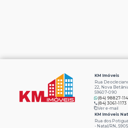
KM Imóveis
Rua Deocleciano
22, Nova Betâni
59607-090
(84) 98827-114
(84) 3061-1173
Ver e-mail
KM Imóveis Nat
Rua dos Potigua
- Natal/RN, 590