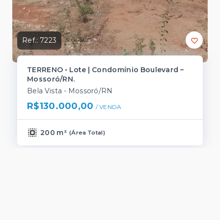
Ref.:
7223
TERRENO • Lote | Condomínio Boulevard –
Mossoró/RN.
Bela Vista - Mossoró/RN
R$130.000,00
/ 
VENDA
200 m²
(
Área Total
)