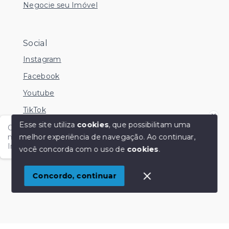
Negocie seu Imóvel
Social
Instagram
Facebook
Youtube
TikTok
Esse site utiliza
cookies
, que possibilitam uma
Olá me chamo Kamila e estou disponível nesse
melhor experiência de navegação.
Ao continuar,
momento para esclarecer dúvidas no Whatsapp.
Independente do horário é só chamar!
você concorda com o uso de
cookies
.
© Copyright 2026 - KM Imóveis - Todos os direitos
reservados
1
Concordo, continuar
SITE PARA IMOBILIARIA