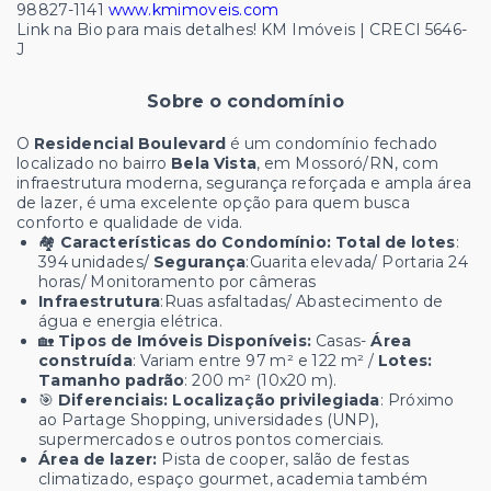
98827-1141
www.kmimoveis.com
Link na Bio para mais detalhes! KM Imóveis | CRECI 5646-
J
Sobre o condomínio
O
Residencial Boulevard
é um condomínio fechado
localizado no bairro
Bela Vista
, em Mossoró/RN, com
infraestrutura moderna, segurança reforçada e ampla área
de lazer, é uma excelente opção para quem busca
conforto e qualidade de vida.
🏘️
Características do Condomínio: Total de lotes
:
394 unidades/
Segurança
:Guarita elevada/ Portaria 24
horas/ Monitoramento por câmeras
Infraestrutura
:Ruas asfaltadas/ Abastecimento de
água e energia elétrica.
🏡
Tipos de Imóveis Disponíveis:
Casas-
Área
construída
: Variam entre 97 m² e 122 m² /
Lotes:
Tamanho padrão
: 200 m² (10x20 m).
🎯
Diferenciais:
Localização privilegiada
: Próximo
ao Partage Shopping, universidades (UNP),
supermercados e outros pontos comerciais.
Área de lazer:
Pista de cooper, salão de festas
climatizado, espaço gourmet, academia também