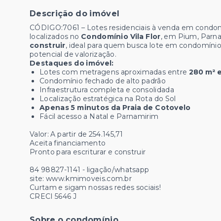
Descrição do imóvel
CÓDIGO:7061 – Lotes residenciais à venda em condomín
localizados no
Condomínio Vila Flor
, em Pium, Par
construir
, ideal para quem busca lote em condomínio
potencial de valorização.
Destaques do imóvel:
Lotes com metragens aproximadas entre
280 m² e
Condomínio fechado de alto padrão
Infraestrutura completa e consolidada
Localização estratégica na Rota do Sol
Apenas 5 minutos da Praia de Cotovelo
Fácil acesso a Natal e Parnamirim
Valor: A partir de 254.145,71
Aceita financiamento
Pronto para escriturar e construir
84 98827-1141 - ligação/whatsapp
site: www.kmimoveis.com.br
Curtam e sigam nossas redes sociais!
CRECI 5646 J
Sobre o condomínio