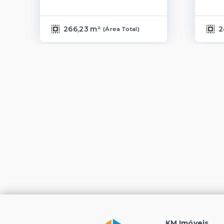
266,23 m²
2
(
Área Total
)
KM Imóveis