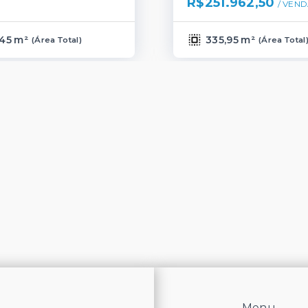
R$251.962,50
/ 
VEND
45 m²
335,95 m²
(
Área Total
)
(
Área Total
Menu