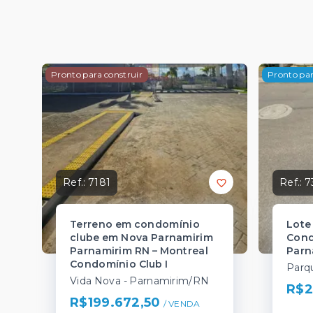
Pronto para construir
Pronto par
Ref.:
7181
Ref.:
7
Terreno em condomínio
Lote
clube em Nova Parnamirim
Cond
Parnamirim RN – Montreal
Parn
Condomínio Club I
Vida Nova - Parnamirim/RN
R$2
R$199.672,50
/ 
VENDA