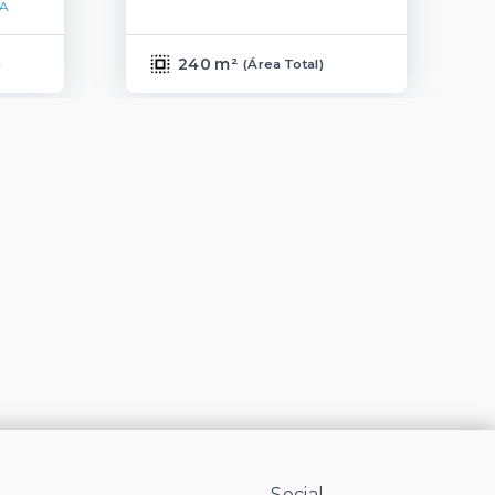
A
240 m²
)
(
Área Total
)
Social