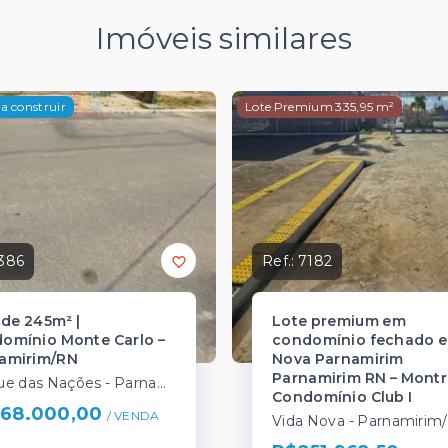
Imóveis similares
a construir
Lote Premium 335,95 m²
386
Ref.:
7182
 de 245m² |
Lote premium em
omínio Monte Carlo –
condomínio fechado 
amirim/RN
Nova Parnamirim
Parnamirim RN – Montr
Parque das Nações - Parnamirim/RN
Condomínio Club I
68.000,00
/ 
VENDA
Vida Nova - Parnamirim