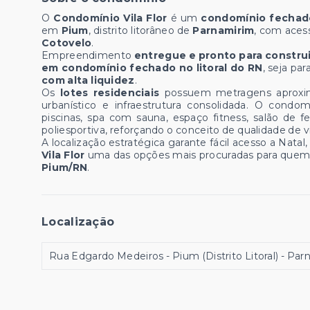
O
Condomínio Vila Flor
é um
condomínio fechado
em
Pium
, distrito litorâneo de
Parnamirim
, com aces
Cotovelo
.
Empreendimento
entregue e pronto para construi
em condomínio fechado no litoral do RN
, seja pa
com alta liquidez
.
Os
lotes residenciais
possuem metragens aproxi
urbanístico e infraestrutura consolidada. O condo
piscinas, spa com sauna, espaço fitness, salão de f
poliesportiva, reforçando o conceito de qualidade de v
A localização estratégica garante fácil acesso a Natal, 
Vila Flor
uma das opções mais procuradas para quem
Pium/RN
.
Localização
Rua Edgardo Medeiros - Pium (Distrito Litoral) - Pa