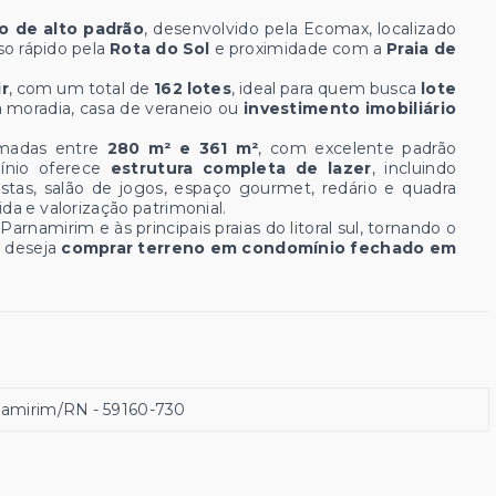
 de alto padrão
, desenvolvido pela Ecomax, localizado
so rápido pela
Rota do Sol
e proximidade com a
Praia de
r
, com um total de
162 lotes
, ideal para quem busca
lote
ra moradia, casa de veraneio ou
investimento imobiliário
madas entre
280 m² e 361 m²
, com excelente padrão
mínio oferece
estrutura completa de lazer
, incluindo
estas, salão de jogos, espaço gourmet, redário e quadra
ida e valorização patrimonial.
Parnamirim e às principais praias do litoral sul, tornando o
 deseja
comprar terreno em condomínio fechado em
rnamirim/RN
- 59160-730