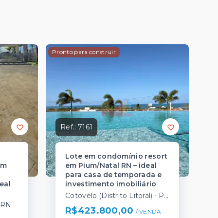
Pronto para construir
Ref.:
7161
Lote em condomínio resort
em
em Pium/Natal RN – ideal
para casa de temporada e
eal
investimento imobiliário
Cotovelo (Distrito Litoral) - Parnamirim/RN
/RN
R$423.800,00
/ 
VENDA