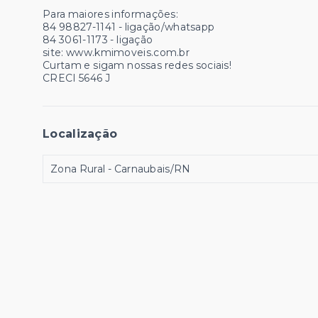
Para maiores informações:
84 98827-1141 - ligação/whatsapp
84 3061-1173 - ligação
site: www.kmimoveis.com.br
Curtam e sigam nossas redes sociais!
CRECI 5646 J
Localização
Zona Rural - Carnaubais/RN