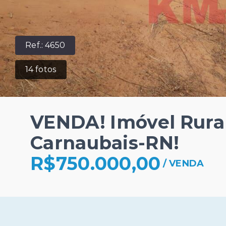
Ref.:
4650
14
fotos
VENDA! Imóvel Rura
Carnaubais-RN!
R$750.000,00
/
VENDA