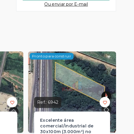
Ou e
nviar por E-mail
Pronto para construir
Ref.:
6942
Excelente área
comercial/industrial de
30x100m (3.000m²) no