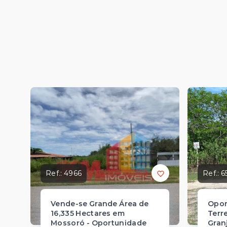
Ref.:
4966
Ref.:
6
Vende-se Grande Área de
Opor
16,335 Hectares em
Terr
Mossoró - Oportunidade
Gran