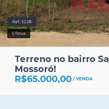
Ref.:
5228
5
fotos
Terreno no bairro S
Mossoró!
R$65.000,00
/
VENDA