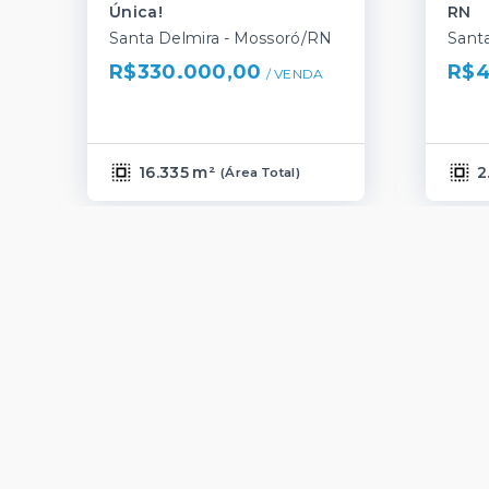
Única!
RN
Santa Delmira - Mossoró/RN
Sant
R$330.000,00
R$4
/ 
VENDA
16.335 m²
2
(
Área Total
)