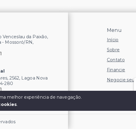
Menu
 Venceslau da Paixão,
Início
a - Mossoró/RN,
Sobre
1
Contato
Financie
al
res, 2562, Lagoa Nova
Negocie seu
54-280
1
 uma melhor experiência de navegação.
cookies
.
servados