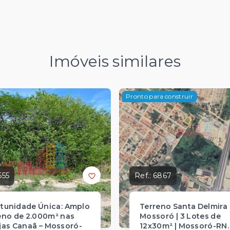
Imóveis similares
Pronto para construir
555
Ref.:
6867
tunidade Única: Amplo
Terreno Santa Delmira
eno de 2.000m² nas
Mossoró | 3 Lotes de
jas Canaã – Mossoró-
12x30m² | Mossoró-RN.