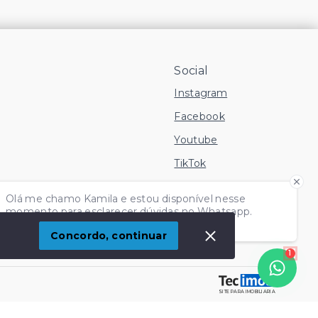
Social
Instagram
Facebook
Youtube
TikTok
 Imóvel
Olá me chamo Kamila e estou disponível nesse
momento para esclarecer dúvidas no Whatsapp.
Independente do horário é só chamar!
Concordo, continuar
1
SITE PARA IMOBILIARIA