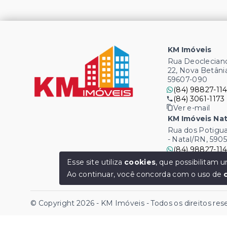
KM Imóveis
Rua Deocleciano
22, Nova Betâni
59607-090
(84) 98827-114
(84) 3061-1173
Ver e-mail
KM Imóveis Nat
Rua dos Potigua
- Natal/RN, 590
(84) 98827-114
(84) 3061-1173
Esse site utiliza
cookies
, que possibilitam
Ver e-mail
Ao continuar, você concorda com o uso de
© Copyright 2026 - KM Imóveis - Todos os direitos re