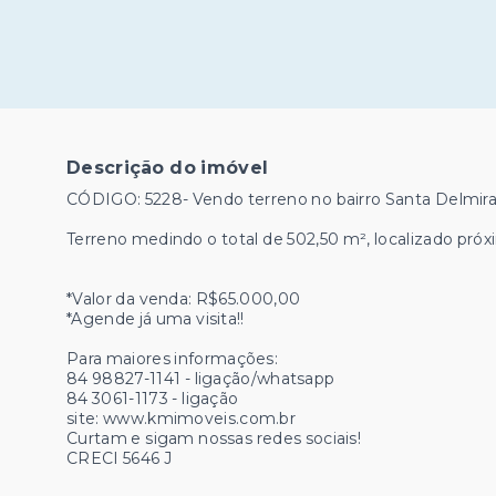
Descrição do imóvel
CÓDIGO: 5228- Vendo terreno no bairro Santa Delmir
Terreno medindo o total de 502,50 m², localizado próxi
*Valor da venda: R$65.000,00
*Agende já uma visita!!
Para maiores informações:
84 98827-1141 - ligação/whatsapp
84 3061-1173 - ligação
site: www.kmimoveis.com.br
Curtam e sigam nossas redes sociais!
CRECI 5646 J