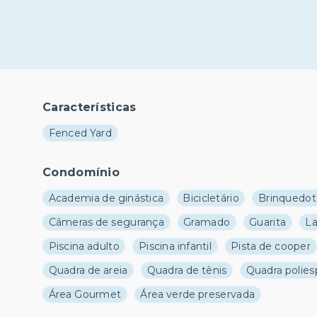
Características
Fenced Yard
Condomínio
Academia de ginástica
Bicicletário
Brinquedot
Câmeras de segurança
Gramado
Guarita
L
Piscina adulto
Piscina infantil
Pista de cooper
Quadra de areia
Quadra de tênis
Quadra polies
Área Gourmet
Área verde preservada