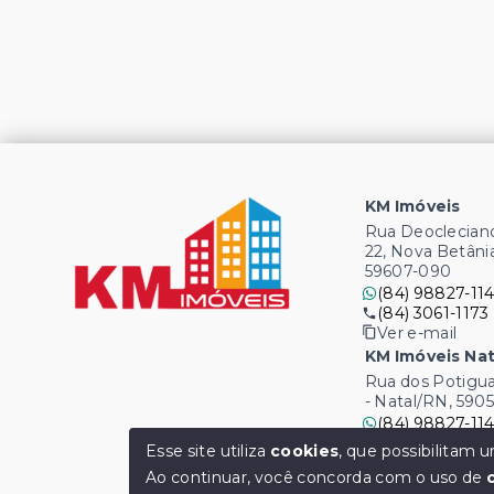
KM Imóveis
Rua Deocleciano
22, Nova Betâni
59607-090
(84) 98827-114
(84) 3061-1173
Ver e-mail
KM Imóveis Nat
Rua dos Potigua
- Natal/RN, 590
(84) 98827-114
(84) 3061-1173
Esse site utiliza
cookies
, que possibilitam
Ver e-mail
Ao continuar, você concorda com o uso de