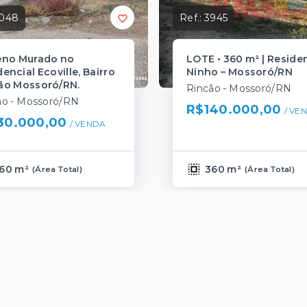
048
Ref.:
3945
eno Murado no
LOTE • 360 m² | Reside
encial Ecoville, Bairro
Ninho – Mossoró/RN
ão Mossoró/RN.
Rincão - Mossoró/RN
ão - Mossoró/RN
R$140.000,00
/ 
VE
30.000,00
/ 
VENDA
60 m²
360 m²
(
Área Total
)
(
Área Total
)