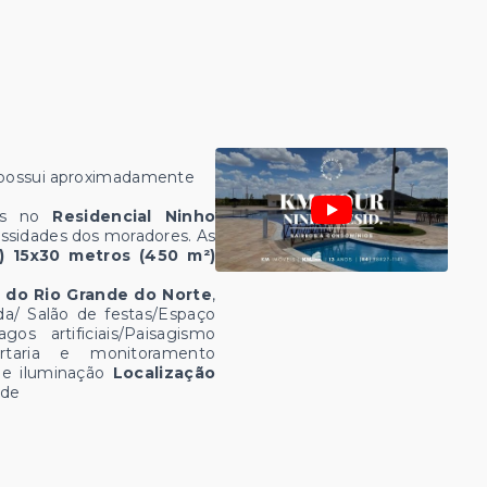
 possui aproximadamente
eis no
Residencial Ninho
ssidades dos moradores. As
) 15x30 metros (450 m²)
r do Rio Grande do Norte
,
ada/ Salão de festas/Espaço
gos artificiais/Paisagismo
aria e monitoramento
e iluminação
Localização
ade