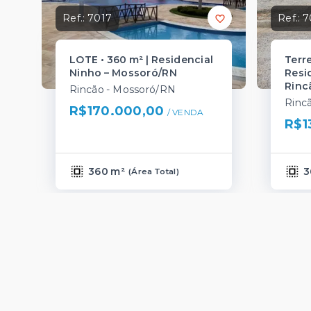
Ref.:
7017
Ref.:
7
LOTE • 360 m² | Residencial
Terr
Ninho – Mossoró/RN
Resid
Rinc
Rincão - Mossoró/RN
Rinc
R$170.000,00
/ 
VENDA
R$1
360 m²
3
(
Área Total
)