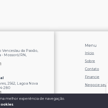
Menu
 Venceslau da Paixão,
Início
a - Mossoró/RN,
Sobre
1
Contato
Financie
al
res, 2562, Lagoa Nova
Negocie seu
54-280
1
 uma melhor experiência de navegação.
cookies
.