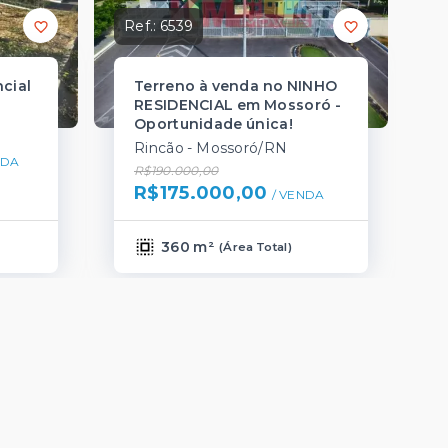
Ref.:
6539
ncial
Terreno à venda no NINHO
RESIDENCIAL em Mossoró -
Oportunidade única!
Rincão - Mossoró/RN
NDA
R$190.000,00
R$175.000,00
/ 
VENDA
360 m²
(
Área Total
)