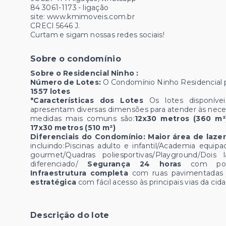
84 3061-1173 - ligação
site: www.kmimoveis.com.br
CRECI 5646 J.
Curtam e sigam nossas redes sociais!
Sobre o condomínio
Sobre o Residencial Ninho :
Número de Lotes:
O Condomínio Ninho Residencial
1557 lotes
*Características dos Lotes
Os lotes disponív
apresentam diversas dimensões para atender às nece
medidas mais comuns são:
12x30 metros (360 m²
17x30 metros (510 m²)
Diferenciais do Condomínio: Maior área de laze
incluindo:Piscinas adulto e infantil/Academia equip
gourmet/Quadras poliesportivas/Playground/Dois la
diferenciado/
Segurança 24 horas
com port
Infraestrutura completa
com ruas pavimentadas 
estratégica
com fácil acesso às principais vias da cid
Descrição do lote