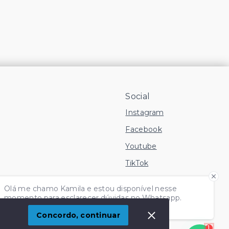
Social
Instagram
Facebook
Youtube
TikTok
 Imóvel
Olá me chamo Kamila e estou disponível nesse
momento para esclarecer dúvidas no Whatsapp.
Independente do horário é só chamar!
Concordo, continuar
1