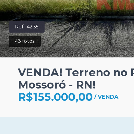
Ref.:
4235
43
fotos
VENDA! Terreno no 
Mossoró - RN!
R$155.000,00
/
VENDA