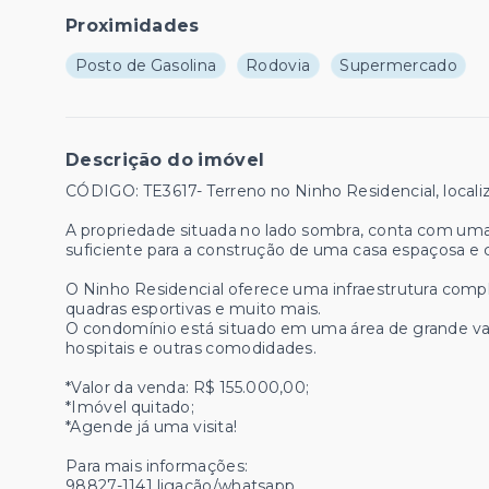
Proximidades
Posto de Gasolina
Rodovia
Supermercado
Descrição do imóvel
CÓDIGO: TE3617- Terreno no Ninho Residencial, local
A propriedade situada no lado sombra, conta com um
suficiente para a construção de uma casa espaçosa e c
O Ninho Residencial oferece uma infraestrutura comple
quadras esportivas e muito mais.
O condomínio está situado em uma área de grande valo
hospitais e outras comodidades.
*Valor da venda: R$ 155.000,00;
*Imóvel quitado;
*Agende já uma visita!
Para mais informações:
98827-1141 ligação/whatsapp