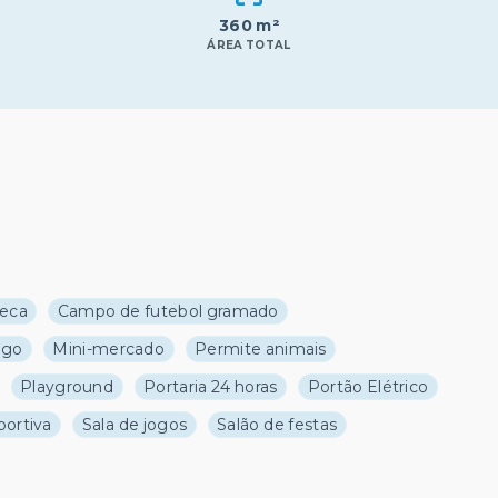
360 m²
ÁREA TOTAL
eca
Campo de futebol gramado
ago
Mini-mercado
Permite animais
Playground
Portaria 24 horas
Portão Elétrico
portiva
Sala de jogos
Salão de festas