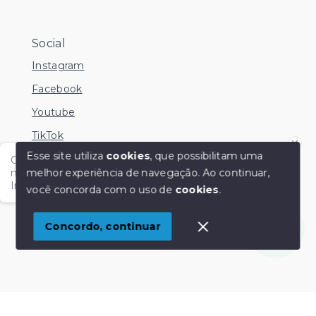
Social
Instagram
Facebook
Youtube
TikTok
Esse site utiliza
cookies
, que possibilitam uma
Olá me chamo Kamila e estou disponível nesse
melhor experiência de navegação.
Ao continuar,
momento para esclarecer dúvidas no Whatsapp.
Independente do horário é só chamar!
você concorda com o uso de
cookies
.
© Copyright 2026 - KM Imóveis - Todos os direitos
reservados
1
Concordo, continuar
SITE PARA IMOBILIARIA
Início
Histórico
Favoritos