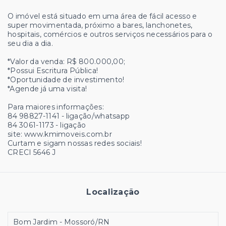
O imóvel está situado em uma área de fácil acesso e
super movimentada, próximo a bares, lanchonetes,
hospitais, comércios e outros serviços necessários para o
seu dia a dia.
*Valor da venda: R$ 800.000,00;
*Possui Escritura Pública!
*Oportunidade de investimento!
*Agende já uma visita!
Para maiores informações:
84 98827-1141 - ligação/whatsapp
84 3061-1173 - ligação
site: www.kmimoveis.com.br
Curtam e sigam nossas redes sociais!
CRECI 5646 J
Localização
Bom Jardim - Mossoró/RN