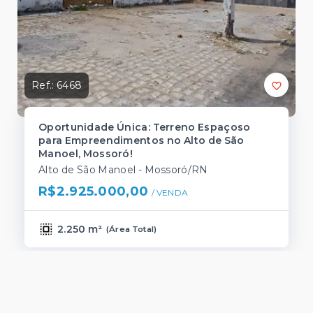
Ref.:
6468
Oportunidade Única: Terreno Espaçoso
para Empreendimentos no Alto de São
Manoel, Mossoró!
Alto de São Manoel - Mossoró/RN
R$2.925.000,00
/ 
VENDA
2.250 m²
(
Área Total
)