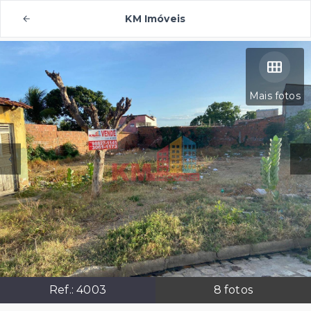
KM Imóveis
Mais fotos
Ref.:
4003
8
fotos