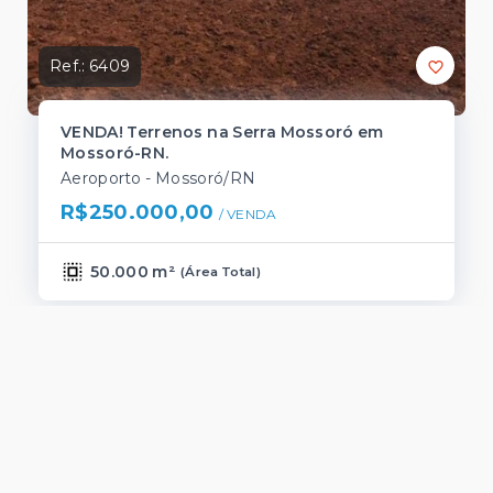
Ref.:
6409
VENDA! Terrenos na Serra Mossoró em
Mossoró-RN.
Aeroporto - Mossoró/RN
R$250.000,00
/ 
VENDA
50.000 m²
(
Área Total
)