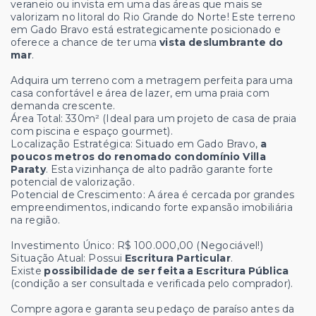
veraneio ou invista em uma das áreas que mais se
valorizam no litoral do Rio Grande do Norte! Este terreno
em Gado Bravo está estrategicamente posicionado e
oferece a chance de ter uma
vista deslumbrante do
mar
.
Adquira um terreno com a metragem perfeita para uma
casa confortável e área de lazer, em uma praia com
demanda crescente.
Área Total: 330m² (Ideal para um projeto de casa de praia
com piscina e espaço gourmet).
Localização Estratégica: Situado em Gado Bravo,
a
poucos metros do renomado condomínio Villa
Paraty
. Esta vizinhança de alto padrão garante forte
potencial de valorização.
Potencial de Crescimento: A área é cercada por grandes
empreendimentos, indicando forte expansão imobiliária
na região.
Investimento Único: R$ 100.000,00 (Negociável!)
Situação Atual: Possui
Escritura Particular
.
Existe
possibilidade de ser feita a Escritura Pública
(condição a ser consultada e verificada pelo comprador).
Compre agora e garanta seu pedaço de paraíso antes da