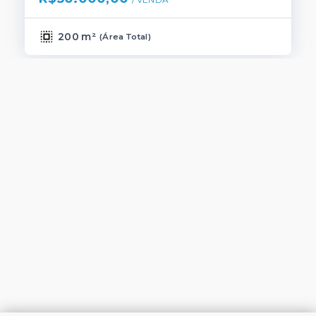
200 m²
(
Área Total
)