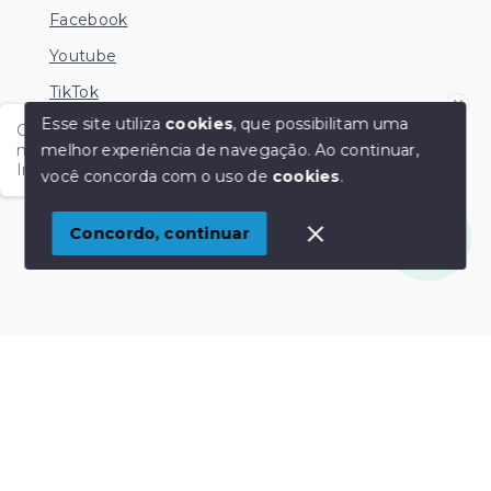
Facebook
Youtube
TikTok
Esse site utiliza
cookies
, que possibilitam uma
Olá me chamo Kamila e estou disponível nesse
melhor experiência de navegação.
Ao continuar,
momento para esclarecer dúvidas no Whatsapp.
Independente do horário é só chamar!
você concorda com o uso de
cookies
.
© Copyright 2026 - KM Imóveis - Todos os direitos
reservados
1
Concordo, continuar
SITE PARA IMOBILIARIA
Início
Histórico
Favoritos