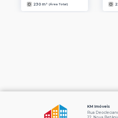
230 m²
2
(
Área Total
)
KM Imóveis
Rua Deocleciano
22, Nova Betâni