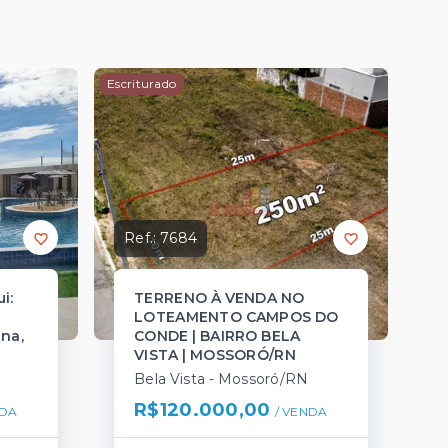
Escriturado
Ref.:
7684
i:
TERRENO À VENDA NO
LOTEAMENTO CAMPOS DO
na,
CONDE | BAIRRO BELA
VISTA | MOSSORÓ/RN
Bela Vista - Mossoró/RN
R$120.000,00
DA
/ 
VENDA