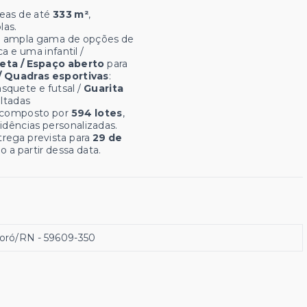
reas de até
333 m²
,
las.
ma ampla gama de opções de
a e uma infantil /
eta / Espaço aberto
para
/ Quadras esportivas
:
asquete e futsal /
Guarita
altadas
é composto por
594 lotes
,
idências personalizadas.
rega prevista para
29 de
 a partir dessa data.
soró/RN
- 59609-350