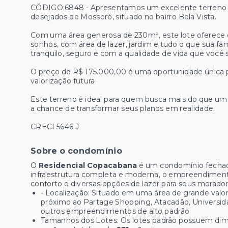
CÓDIGO:6848 - Apresentamos um excelente terreno 
desejados de Mossoró, situado no bairro Bela Vista.
Com uma área generosa de 230m², este lote oferece o 
sonhos, com área de lazer, jardim e tudo o que sua 
tranquilo, seguro e com a qualidade de vida que você 
O preço de R$ 175.000,00 é uma oportunidade única p
valorização futura.
Este terreno é ideal para quem busca mais do que um 
a chance de transformar seus planos em realidade.
CRECI 5646 J
Sobre o condomínio
O
Residencial Copacabana
é um condomínio fechad
infraestrutura completa e moderna, o empreendiment
conforto e diversas opções de lazer para seus morador
- Localização:
Situado em uma área de grande valor
próximo ao Partage Shopping, Atacadão, Universid
outros empreendimentos de alto padrão
Tamanhos dos Lotes: Os lotes padrão possuem di