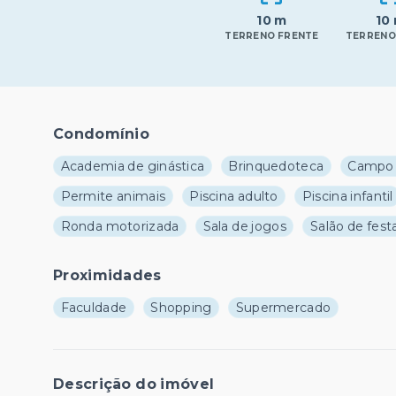
10 m
10
TERRENO FRENTE
TERRENO
Condomínio
Academia de ginástica
Brinquedoteca
Campo 
Permite animais
Piscina adulto
Piscina infantil
Ronda motorizada
Sala de jogos
Salão de fest
Proximidades
Faculdade
Shopping
Supermercado
Descrição do imóvel