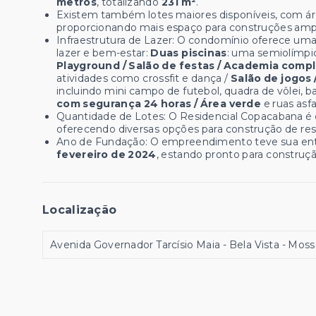
metros
, totalizando
231 m²
.
Existem também lotes maiores disponíveis, com á
proporcionando mais espaço para construções amp
Infraestrutura de Lazer: O condomínio oferece u
lazer e bem-estar:
Duas piscinas
: uma semiolímpic
Playground / Salão de festas / Academia compl
atividades como crossfit e dança /
Salão de jogos 
incluindo mini campo de futebol, quadra de vôlei, b
com segurança 24 horas / Área verde
e ruas asf
Quantidade de Lotes: O Residencial Copacabana 
oferecendo diversas opções para construção de res
Ano de Fundação: O empreendimento teve sua ent
fevereiro de 2024
, estando pronto para construção
Localização
Avenida Governador Tarcísio Maia - Bela Vista - Mos