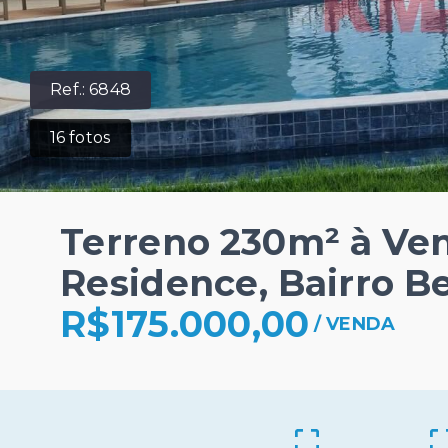
Ref.:
6848
16
fotos
Terreno 230m² à Ve
Residence, Bairro Be
R$175.000,00
/
VENDA