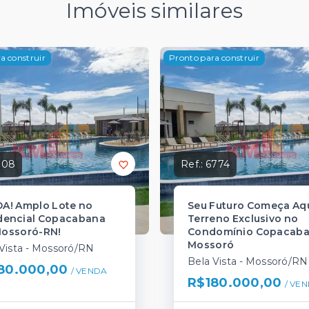
Imóveis similares
a construir
Pronto para construir
108
Ref.:
6774
A! Amplo Lote no
Seu Futuro Começa Aqu
dencial Copacabana
Terreno Exclusivo no
ossoró-RN!
Condomínio Copacaba
Mossoró
Vista - Mossoró/RN
Bela Vista - Mossoró/RN
80.000,00
/ 
VENDA
R$180.000,00
/ 
VEN