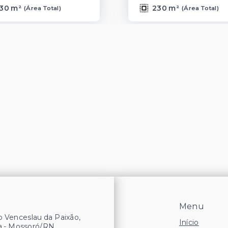
30 m²
230 m²
(
Área Total
)
(
Área Total
)
Menu
 Venceslau da Paixão,
Início
a - Mossoró/RN,