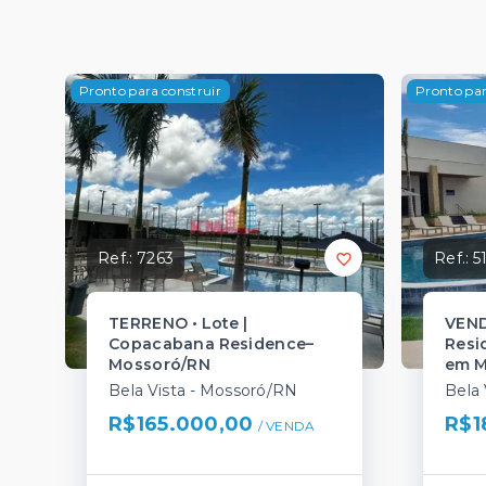
Pronto para construir
Pronto par
Ref.:
7263
Ref.:
5
TERRENO • Lote |
VEND
Copacabana Residence–
Resi
Mossoró/RN
em M
Bela Vista - Mossoró/RN
Bela 
R$165.000,00
R$1
/ 
VENDA