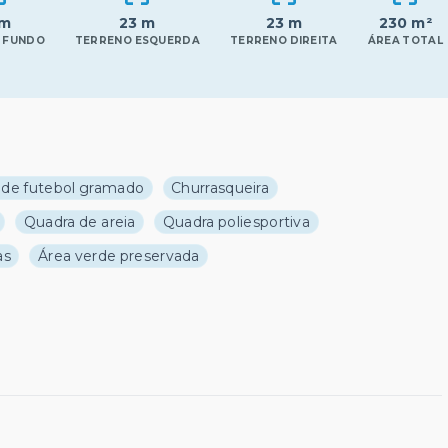
 m
23 m
23 m
230 m²
 FUNDO
TERRENO ESQUERDA
TERRENO DIREITA
ÁREA TOTAL
de futebol gramado
Churrasqueira
Quadra de areia
Quadra poliesportiva
as
Área verde preservada