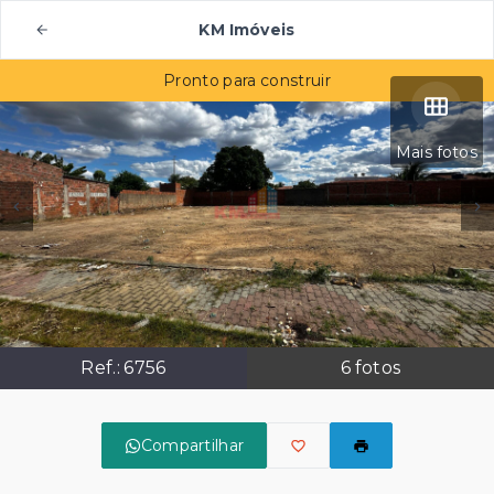
KM Imóveis
Pronto para construir
Mais fotos
Ref.:
6756
6
fotos
Compartilhar