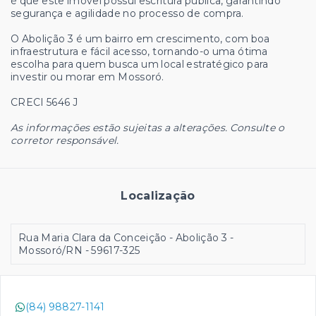
é que este imóvel possui escritura pública, garantindo
segurança e agilidade no processo de compra.
O Abolição 3 é um bairro em crescimento, com boa
infraestrutura e fácil acesso, tornando-o uma ótima
escolha para quem busca um local estratégico para
investir ou morar em Mossoró.
CRECI 5646 J
As informações estão sujeitas a alterações. Consulte o
corretor responsável.
Localização
Rua Maria Clara da Conceição - Abolição 3 -
Mossoró/RN
- 59617-325
(84) 98827-1141