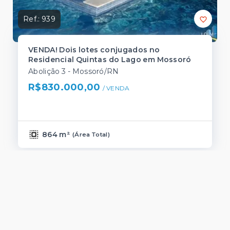
Ref.:
939
VENDA! Dois lotes conjugados no
Residencial Quintas do Lago em Mossoró
Abolição 3 - Mossoró/RN
R$830.000,00
/ 
VENDA
864 m²
(
Área Total
)