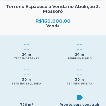
Terreno Espaçoso à Venda no Abolição 3,
Mossoró
R$160.000,00
Venda
24 m
24 m
TERRENO FRENTE
TERRENO FUNDO
30 m
30 m
TERRENO ESQUERDA
TERRENO DIREITA
720 m²
Pronto para construir