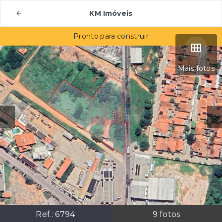
KM Imóveis
Pronto para construir
Mais fotos
Ref.:
6794
9
fotos