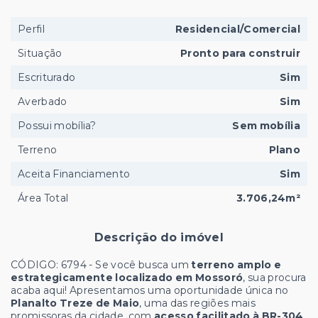
Perfil
Residencial/Comercial
Situação
Pronto para construir
Escriturado
Sim
Averbado
Sim
Possui mobília?
Sem mobília
Terreno
Plano
Aceita Financiamento
Sim
Área Total
3.706,24m²
Descrição do imóvel
CÓDIGO: 6794 - Se você busca um
terreno amplo e
estrategicamente localizado em Mossoró
, sua procura
acaba aqui! Apresentamos uma oportunidade única no
Planalto Treze de Maio
, uma das regiões mais
promissoras da cidade, com
acesso facilitado à BR-304
.