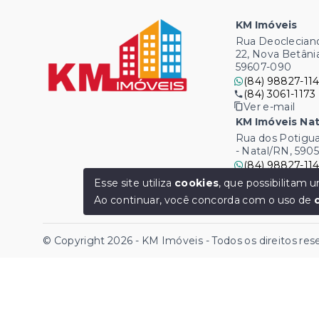
KM Imóveis
Rua Deocleciano
22, Nova Betâni
59607-090
(84) 98827-114
(84) 3061-1173
Ver e-mail
KM Imóveis Nat
Rua dos Potigua
- Natal/RN, 590
(84) 98827-114
(84) 3061-1173
Esse site utiliza
cookies
, que possibilitam
Ver e-mail
Ao continuar, você concorda com o uso de
© Copyright 2026 - KM Imóveis - Todos os direitos re