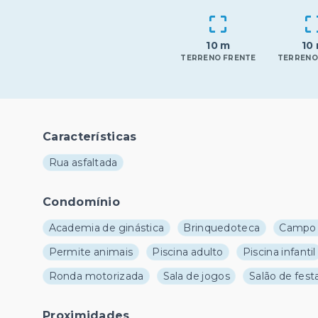
10 m
10
TERRENO FRENTE
TERRENO
Características
Rua asfaltada
Condomínio
Academia de ginástica
Brinquedoteca
Campo 
Permite animais
Piscina adulto
Piscina infantil
Ronda motorizada
Sala de jogos
Salão de fest
Proximidades