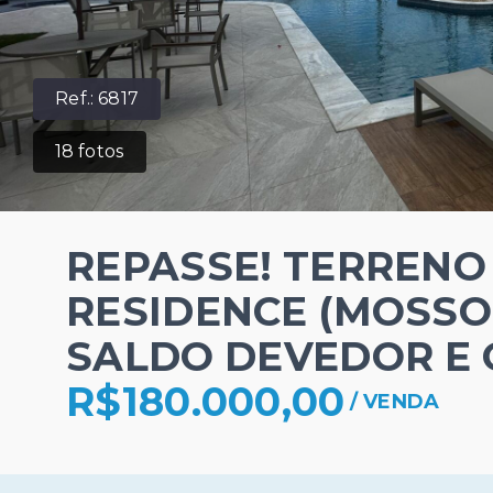
Ref.:
6817
18
fotos
REPASSE! TERRENO
RESIDENCE (MOSSOR
SALDO DEVEDOR E
R$180.000,00
/
VENDA