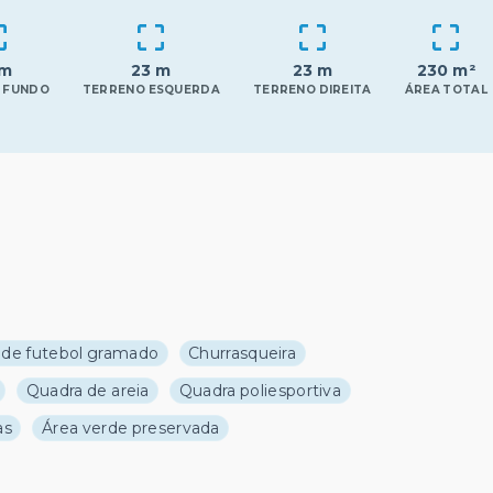
 m
23 m
23 m
230 m²
 FUNDO
TERRENO ESQUERDA
TERRENO DIREITA
ÁREA TOTAL
de futebol gramado
Churrasqueira
Quadra de areia
Quadra poliesportiva
as
Área verde preservada