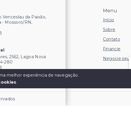
Menu
 Venceslau da Paixão,
Início
a - Mossoró/RN,
Sobre
1
Contato
Financie
al
res, 2562, Lagoa Nova
Negocie seu
54-280
1
 uma melhor experiência de navegação.
cookies
.
servados