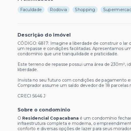
Faculdade
Rodovia
Shopping
Supermerca
Descrição do imóvel
CÓDIGO: 6817: Imagine a liberdade de construir o la
um repasse e condições facilitadas. Apresentamos 
condomínio que une tranquilidade e praticidade.
Este terreno de repasse possui uma área de 230m², id
liberdade.
Invista no seu futuro com condições de pagamento esp
Comprador assume um saldo devedor de 18 parcelas m
CRECI 5646 J
Sobre o condomínio
O
Residencial Copacabana
é um condomínio fechad
infraestrutura completa e moderna, o empreendiment
conforto e diversas opções de lazer para seus morador