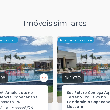
Imóveis similares
a construir
Pronto para construir
108
Ref.:
6774
A! Amplo Lote no
Seu Futuro Começa Aqu
dencial Copacabana
Terreno Exclusivo no
ossoró-RN!
Condomínio Copacaba
Mossoró
Vista - Mossoró/RN