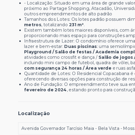
- Localização:
Situado em uma área de grande valor
próximo ao Partage Shopping, Atacadão, Universid
outros empreendimentos de alto padrão
Tamanhos dos Lotes: Os lotes padrão possuem di
metros
, totalizando
231 m²
.
Existem também lotes maiores disponíveis, com á
proporcionando mais espaço para construções amp
Infraestrutura de Lazer: O condomínio oferece u
lazer e bem-estar:
Duas piscinas
: uma semiolímpic
Playground / Salão de festas / Academia compl
atividades como crossfit e dança /
Salão de jogos 
incluindo mini campo de futebol, quadra de vôlei, b
com segurança 24 horas / Área verde
e ruas asf
Quantidade de Lotes: O Residencial Copacabana 
oferecendo diversas opções para construção de res
Ano de Fundação: O empreendimento teve sua ent
fevereiro de 2024
, estando pronto para construção
Localização
Avenida Governador Tarcísio Maia - Bela Vista - Mos