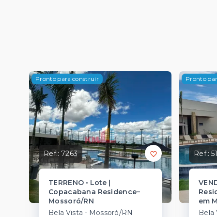
Pronto para construir
Pronto par
Ref.:
7263
Ref.:
5
TERRENO • Lote |
VEND
Copacabana Residence–
Resi
Mossoró/RN
em M
Bela Vista - Mossoró/RN
Bela 