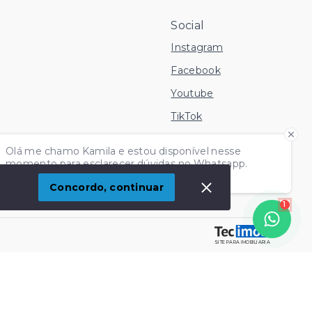
Social
Instagram
Facebook
Youtube
TikTok
 Imóvel
Olá me chamo Kamila e estou disponível nesse
momento para esclarecer dúvidas no Whatsapp.
Independente do horário é só chamar!
Concordo, continuar
1
SITE PARA IMOBILIARIA