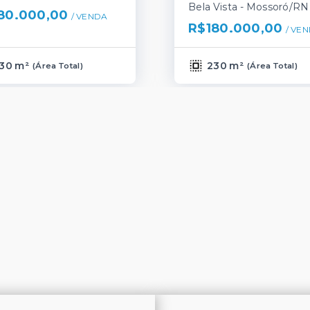
Bela Vista - Mossoró/RN
80.000,00
/ 
VENDA
R$180.000,00
/ 
VEN
30 m²
230 m²
(
Área Total
)
(
Área Total
)