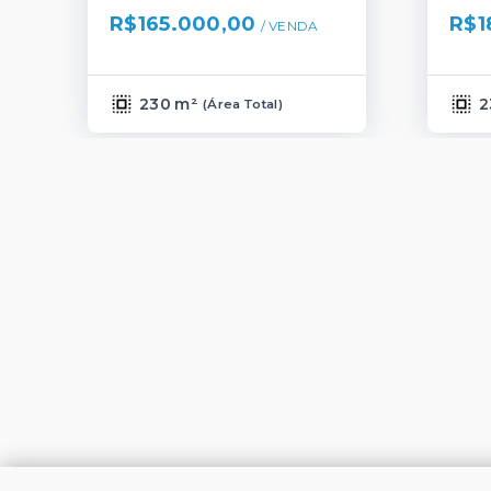
R$165.000,00
R$1
/ 
VENDA
230 m²
2
(
Área Total
)