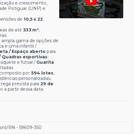
ização e crescimento,
ade Potiguar (UNP) e
mensões de
10,5 x 22
reas de até
333 m²
,
las.
ma ampla gama de opções de
a e uma infantil /
eta / Espaço aberto
para
/ Quadras esportivas
:
asquete e futsal /
Guarita
altadas
é composto por
594 lotes
,
idências personalizadas.
rega prevista para
29 de
 a partir dessa data.
soró/RN
- 59609-350