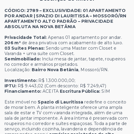
CÓDIGO: 2789 – EXCLUSIVIDADE: 01 APARTAMENTO
POR ANDAR | SPAZIO DI LAURITISSA – MOSSORÓ/RN
APARTAMENTO ALTO PADRÃO – PRIVACIDADE
ABSOLUTA NA NOVA BETÂNIA
Privacidade Total:
Apenas 01 apartamento por andar.
206 m²
de área privativa com acabamento de alto luxo.
03 Suítes Plenas:
Sendo uma Master com Closet e
Varanda + uma suíte com Closet.
Semimobiliado:
Inclui mesa de jantar, tapete, roupeiros
no corredor e armários projetados.
Localização:
Bairro Nova Betânia
, Mossoró/RN.
Investimento:
R$ 1.300.000,00;
IPTU:
R$ 9.443,02 (Com desconto: R$ 7.249,47)
Financiamento:
ACEITA
Escritura Pública:
SIM
Este imóvel no
Spazio di Lauritissa
redefine o conceito
de morar bem. A planta inteligente oferece uma ampla
sala de estar e TV com varanda integrada, além de uma
sala de jantar imponente. A área íntima é preservada com
roupeiros no corredor e suítes espaçosas. Toda a parte de
serviço, incluindo cozinha, lavanderia e dependência de