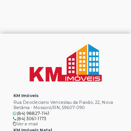
KM Imóveis
Rua Deocleciano Venceslau da Paixão, 22, Nova
Betânia - Mossoró/RN, 59607-090
(84) 98827-1141
(84) 3061-1173
Ver e-mail
KM Imóveis Natal