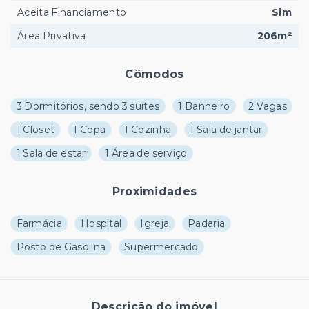
Aceita Financiamento
Sim
Área Privativa
206m²
Cômodos
3 Dormitórios, sendo 3 suítes
1 Banheiro
2 Vagas
1 Closet
1 Copa
1 Cozinha
1 Sala de jantar
1 Sala de estar
1 Área de serviço
Proximidades
Farmácia
Hospital
Igreja
Padaria
Posto de Gasolina
Supermercado
Descrição do imóvel