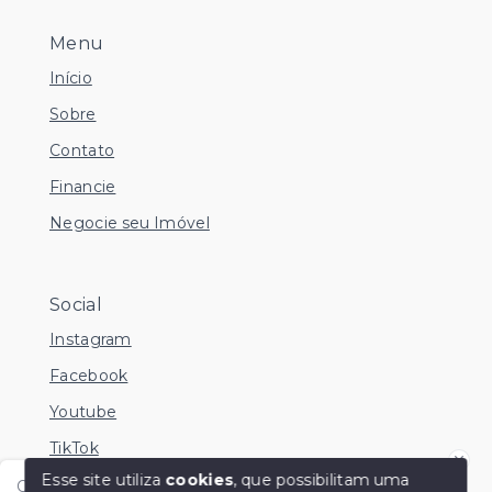
Menu
Início
Sobre
Contato
Financie
Negocie seu Imóvel
Social
Instagram
Facebook
Youtube
TikTok
Esse site utiliza
cookies
, que possibilitam uma
Olá me chamo Kamila e estou disponível nesse