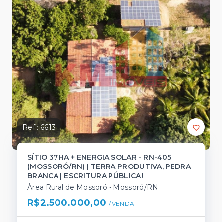
Ref.:
6613
SÍTIO 37HA + ENERGIA SOLAR - RN-405
(MOSSORÓ/RN) | TERRA PRODUTIVA, PEDRA
BRANCA | ESCRITURA PÚBLICA!
Àrea Rural de Mossoró - Mossoró/RN
R$2.500.000,00
/ 
VENDA