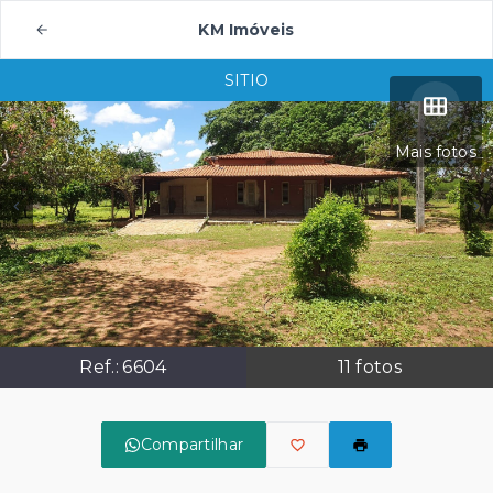
KM Imóveis
SITIO
Mais fotos
Ref.:
6604
11
fotos
Compartilhar