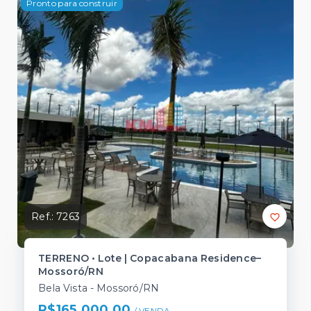
Pronto para construir
Ref.:
7263
TERRENO • Lote | Copacabana Residence–
Mossoró/RN
Bela Vista - Mossoró/RN
R$165.000,00
/ 
VENDA