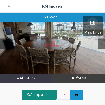
KM Imóveis
REPASSE
Mais fotos
Ref.:
6882
16
fotos
Compartilhar