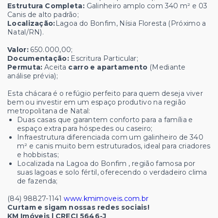
Estrutura Completa:
Galinheiro amplo com 340 m² e 03
Canis de alto padrão;
Localização:
Lagoa do Bonfim, Nísia Floresta (Próximo a
Natal/RN).
Valor:
650.000,00;
Documentação:
Escritura Particular;
Permuta:
Aceita
carro e apartamento
(Mediante
análise prévia);
Esta chácara é o refúgio perfeito para quem deseja viver
bem ou investir em um espaço produtivo na região
metropolitana de Natal:
Duas casas que garantem conforto para a família e
espaço extra para hóspedes ou caseiro;
Infraestrutura diferenciada com um galinheiro de 340
m² e canis muito bem estruturados, ideal para criadores
e hobbistas;
Localizada na Lagoa do Bonfim , região famosa por
suas lagoas e solo fértil, oferecendo o verdadeiro clima
de fazenda;
(84) 98827-1141
www.kmimoveis.com.br
Curtam e sigam nossas redes sociais!
KM Imóveis | CRECI 5646-J