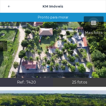
KM Imóveis
Pronto para morar
Mais fotos
Ref.:
7420
25
fotos