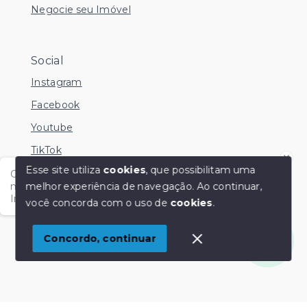
Negocie seu Imóvel
Social
Instagram
Facebook
Youtube
TikTok
Esse site utiliza
cookies
, que possibilitam uma
Olá me chamo Kamila e estou disponível nesse
melhor experiência de navegação.
Ao continuar,
momento para esclarecer dúvidas no Whatsapp.
Independente do horário é só chamar!
você concorda com o uso de
cookies
.
© Copyright 2026 - KM Imóveis - Todos os direitos
reservados
1
Concordo, continuar
SITE PARA IMOBILIARIA