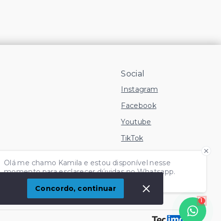
Social
Instagram
Facebook
Youtube
TikTok
 Imóvel
Olá me chamo Kamila e estou disponível nesse
momento para esclarecer dúvidas no Whatsapp.
Independente do horário é só chamar!
Concordo, continuar
1