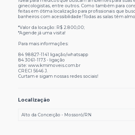
Ideal para médicos que buscam ambientes para suas e
ginecologistas, entre outros. Como também para consul
feitas em ótima localização para profissionais que bu
banheiros com acessibilidade !Todas as salas têm almo
*Valor da locação: R$ 2.800,00;
*Agende já uma visita!
Para mais informações:
84 98827-1141 ligação/whatsapp
84 3061-1173 - ligação
site: www.kmimoveis.com.br
CRECI 5646 J.
Curtam e sigam nossas redes sociais!
Localização
Alto da Conceição - Mossoró/RN