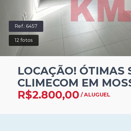
Ref.:
6457
12
fotos
LOCAÇÃO! ÓTIMAS 
CLIMECOM EM MOS
R$2.800,00
/
ALUGUEL