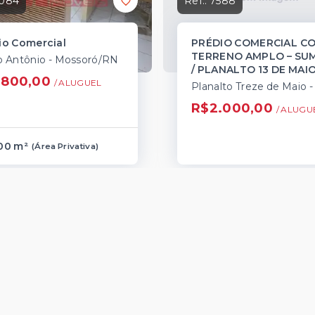
084
Ref.:
7588
io Comercial
PRÉDIO COMERCIAL C
TERRENO AMPLO – SU
o Antônio - Mossoró/RN
/ PLANALTO 13 DE MAI
.800,00
/ 
ALUGUEL
R$2.000,00
/ 
ALUGU
00 m²
(
Área Privativa
)