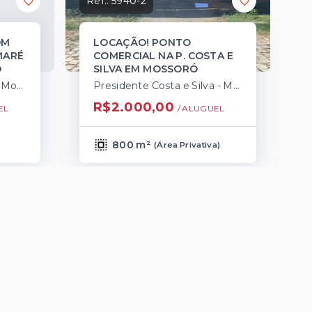
Ref.:
5940-2
OM
LOCAÇÃO! PONTO
MARÉ
COMERCIAL NA P. COSTA E
O
SILVA EM MOSSORÓ
Planalto Treze de Maio - Mossoró/RN
Presidente Costa e Silva - Mossoró/RN
R$2.000,00
EL
/ 
ALUGUEL
800 m²
(
Área Privativa
)