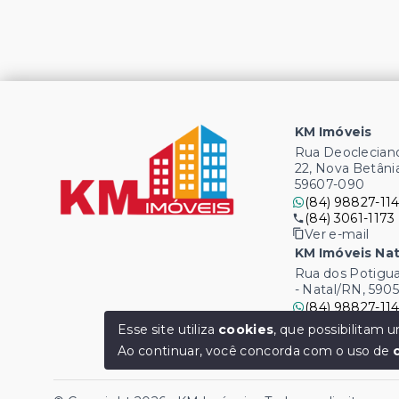
KM Imóveis
Rua Deocleciano
22, Nova Betâni
59607-090
(84) 98827-114
(84) 3061-1173
Ver e-mail
KM Imóveis Nat
Rua dos Potigua
- Natal/RN, 590
(84) 98827-114
(84) 3061-1173
Esse site utiliza
cookies
, que possibilitam
Ver e-mail
Ao continuar, você concorda com o uso de