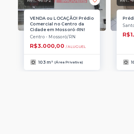
Ref.:
4615-2
Ref.:
4
VENDA ou LOCAÇÃO! Prédio
Préd
Comercial no Centro da
Sant
Cidade em Mossoró-RN!
R$1
Centro - Mossoró/RN
R$3.000,00
/ 
ALUGUEL
103 m²
1
(
Área Privativa
)