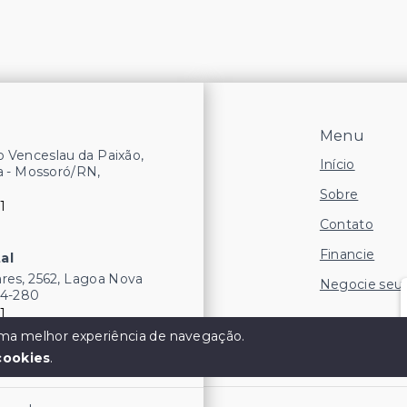
Menu
 Venceslau da Paixão,
Início
a - Mossoró/RN,
Sobre
1
Contato
Financie
al
res, 2562, Lagoa Nova
Negocie seu
54-280
1
 uma melhor experiência de navegação.
cookies
.