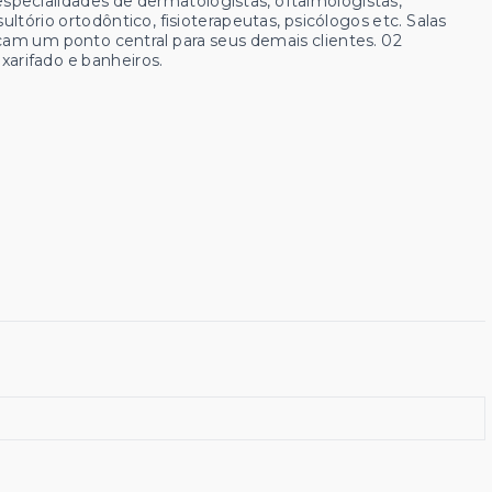
specialidades de dermatologistas, oftalmologistas,
tório ortodôntico, fisioterapeutas, psicólogos etc. Salas
scam um ponto central para seus demais clientes. 02
xarifado e banheiros.