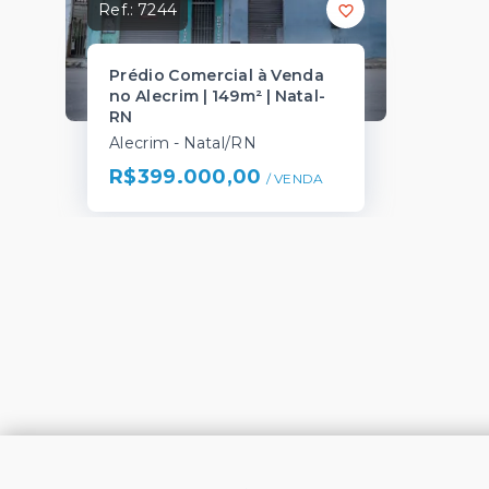
Ref.:
7244
Prédio Comercial à Venda
no Alecrim | 149m² | Natal-
RN
Alecrim - Natal/RN
R$399.000,00
/ 
VENDA