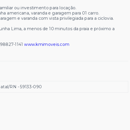
familiar ou investimento para locação.
inha americana, varanda e garagem para 01 carro.
garagem e varanda com vista privilegiada para a ciclovia.
nha Lima, a menos de 10 minutos da praia e próximo a
 98827-1141
www.kmimoveis.com
Natal/RN
- 59133-090