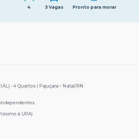
4
3 Vagas
Pronto para morar
) • 4 Quartos | Pajuçara – Natal/RN
as independentes
Próximo à UPA)