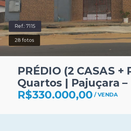
Ref.:
7115
28
fotos
PRÉDIO (2 CASAS +
Quartos | Pajuçara –
R$330.000,00
/
VENDA