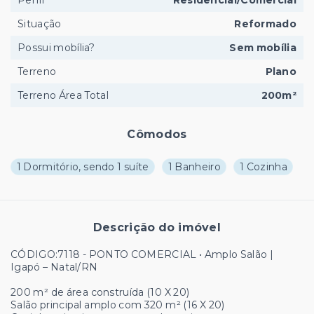
Perfil
Residencial/Comercial
Situação
Reformado
Possui mobília?
Sem mobília
Terreno
Plano
Terreno Área Total
200m²
Cômodos
1 Dormitório, sendo 1 suíte
1 Banheiro
1 Cozinha
Descrição do imóvel
CÓDIGO:7118 - PONTO COMERCIAL • Amplo Salão |
Igapó – Natal/RN
200 m² de área construída (10 X 20)
Salão principal amplo com 320 m² (16 X 20)