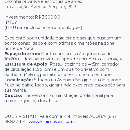
Cozinha privativa e estrutura de apoio
Localização: Avenida Sergipe, 1923
Investimento: R$ 3.500,00
IPTU?
(IPTU não incluso no valor do aluguel)
Excelente oportunidade para empresas que buscam um
ponto consolidado e com ótimas dimensões na zona
norte de Natal.
Espaço Interno:
Conta com um salão generoso de
16x20m, ideal para diversos tipos de comércio ou serviços.
Estrutura de Apoio:
Possui cozinha de 4x5m, corredor
de circulação (1.5 x 15m) e um quarto privativo com
banheiro (4x5m), perfeito para escritório ou estoque.
Localização:
Situado na Avenida Sergipe, via de grande
fluxo no bairro Igapó, garantindo excelente exposição para
sua marca.
Gestão:
Imóvel com administração profissional para
maior segurança locatícia.
QUER VISITAR? Fale com a KM Imóveis AGORA! (84)
98827-1141
www.kmimoveis.com