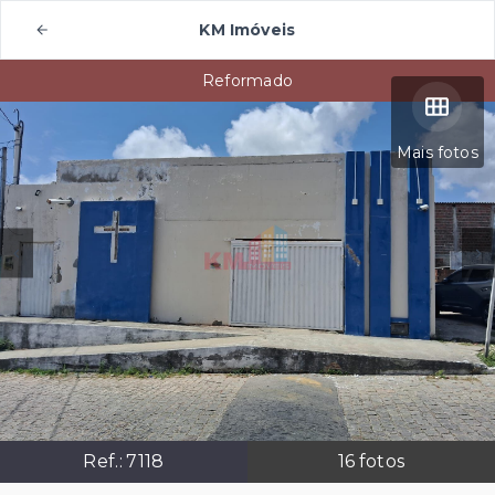
KM Imóveis
Reformado
Mais fotos
Ref.:
7118
16
fotos