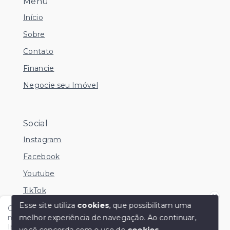
Menu
Início
Sobre
Contato
Financie
Negocie seu Imóvel
Social
Instagram
Facebook
Youtube
TikTok
Esse site utiliza
cookies
, que possibilitam uma
Olá me chamo Kamila e estou disponível nesse
melhor experiência de navegação.
Ao continuar,
momento para esclarecer dúvidas no Whatsapp.
Independente do horário é só chamar!