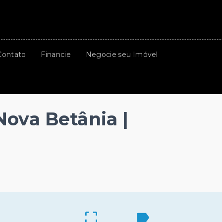
Contato
Financie
Negocie seu Imóvel
ova Betânia |