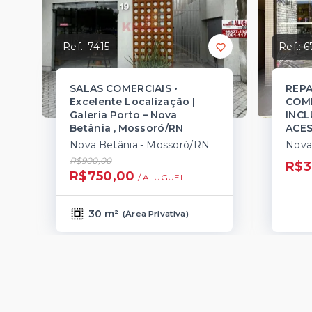
Ref.:
7415
Ref.:
6
SALAS COMERCIAIS •
REP
Excelente Localização |
COME
Galeria Porto – Nova
INCL
Betânia , Mossoró/RN
ACES
Nova Betânia - Mossoró/RN
Nova
R$900,00
R$3
R$750,00
/ 
ALUGUEL
30 m²
(
Área Privativa
)