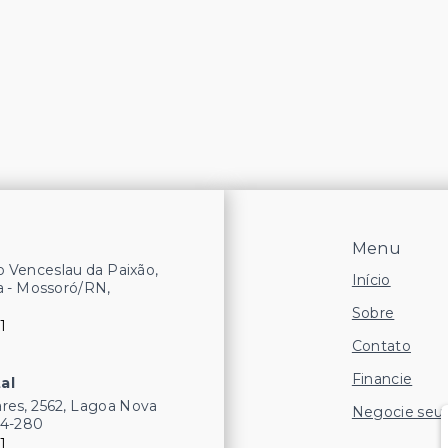
Menu
 Venceslau da Paixão,
Início
a - Mossoró/RN,
Sobre
1
Contato
Financie
al
res, 2562, Lagoa Nova
Negocie seu
54-280
1