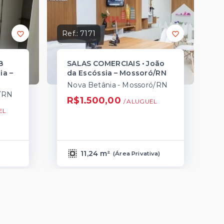
Ref.:
7171
B
SALAS COMERCIAIS • João
ia –
da Escóssia – Mossoró/RN
Nova Betânia - Mossoró/RN
ó/RN
R$1.500,00
/ 
ALUGUEL
EL
11,24 m²
(
Área Privativa
)