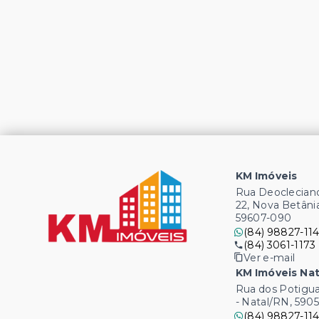
KM Imóveis
Rua Deocleciano
22, Nova Betâni
59607-090
(84) 98827-114
(84) 3061-1173
Ver e-mail
KM Imóveis Nat
Rua dos Potigua
- Natal/RN, 590
(84) 98827-114