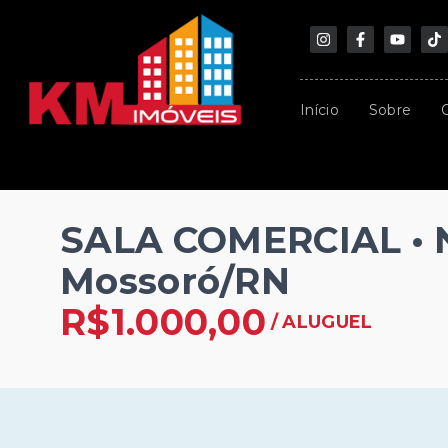
Início
Sobre
SALA COMERCIAL • N
Mossoró/RN
R$1.000,00
/
ALUGUEL