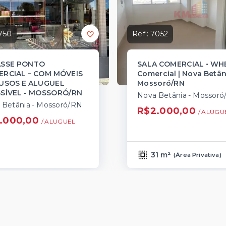
750
Ref.:
7052
ASSE PONTO
SALA COMERCIAL • WH
RCIAL – COM MÓVEIS
Comercial | Nova Betân
USOS E ALUGUEL
Mossoró/RN
SÍVEL - MOSSORÓ/RN
Nova Betânia - Mossor
 Betânia - Mossoró/RN
R$2.000,00
/ 
ALUGU
.000,00
/ 
ALUGUEL
31 m²
(
Área Privativa
)