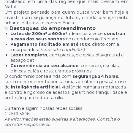
localizado em uma das regiões que mais crescem em
Natal.
Um projeto pensado para quem busca viver bem hoje e
investir com segurança no futuro, unindo planejamento
urbano, natureza e conveniência.
✨
Destaques do empreendimento
Lotes de 300m² a 600m²
, ideais para você
construir
a casa dos seus sonhos
em condomínio fechado
Pagamento facilitado em até 100x
, direto com a
incorporadora
(consulte condições)
Lazer completo
, com praças, ciclovias, playground e
espaço pet
Conveniência ao seu alcance
: comércio, escolas,
clínicas, cafés e restaurantes próximos
O condomínio conta ainda com
segurança 24 horas
,
com monitoramento por câmeras de última geração, uso
de
inteligência artificial
, vigilância humana motorizada
e controle rigoroso de acessos, garantindo tranquilidade e
proteção para toda a família.
Curtam e sigam nossas redes sociais!
CRECI 5646 J
As informações estão sujeitas a alterações. Consulte o
corretor responsável.