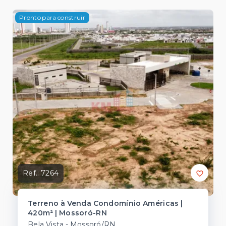
Pronto para construir
Ref.:
7264
Terreno à Venda Condomínio Américas |
420m² | Mossoró-RN
Bela Vista - Mossoró/RN