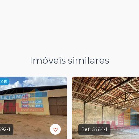
Imóveis similares
 015
392-1
Ref.:
5484-1