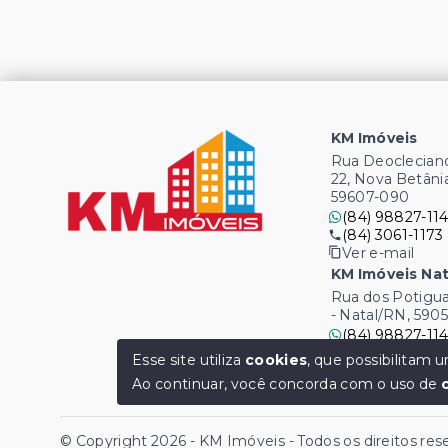
KM Imóveis
Rua Deocleciano
22, Nova Betâni
59607-090
(84) 98827-114
(84) 3061-1173
Ver e-mail
KM Imóveis Nat
Rua dos Potigua
- Natal/RN, 590
(84) 98827-114
(84) 3061-1173
Esse site utiliza
cookies
, que possibilitam
Ver e-mail
Ao continuar, você concorda com o uso de
© Copyright 2026 - KM Imóveis - Todos os direitos re