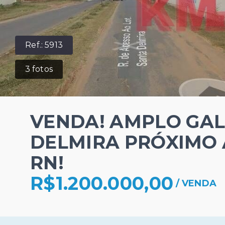
Ref.:
5913
3
fotos
VENDA! AMPLO GA
DELMIRA PRÓXIMO 
RN!
R$1.200.000,00
/
VENDA