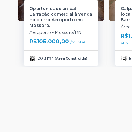
Oportunidade única!
Galp
Barracão comercial à venda
loca
no bairro Aeroporto em
Barr
Mossoró.
Aeroporto - Mossoró/RN
R$1
R$105.000,00
/ 
VENDA
VEND
200 m²
8
(
Área Construída
)