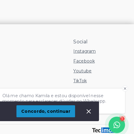
Social
Instagram
Facebook
Youtube
TikTok
 Imóvel
Olá me chamo Kamila e estou disponível nesse
momento para esclarecer dúvidas no Whatsapp.
Independente do horário é só chamar!
Concordo, continuar
1