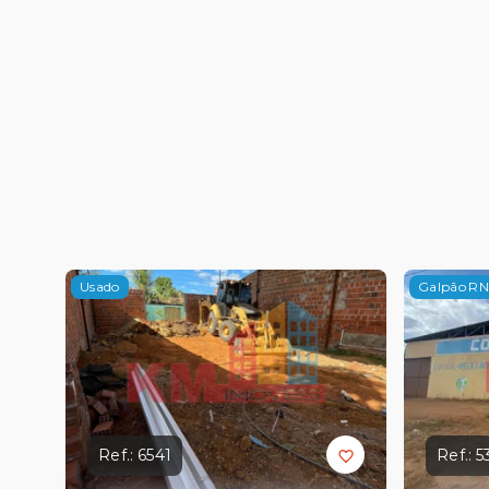
Usado
Galpão RN
Ref.:
6541
Ref.:
5