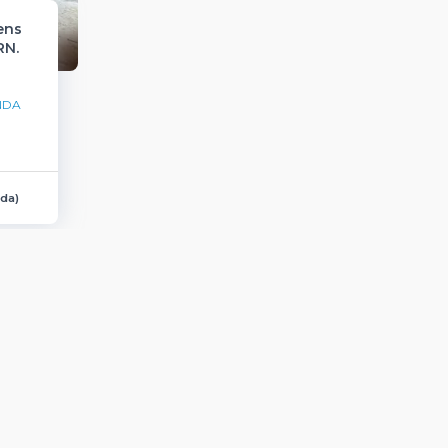
ens
RN.
NDA
ída
)