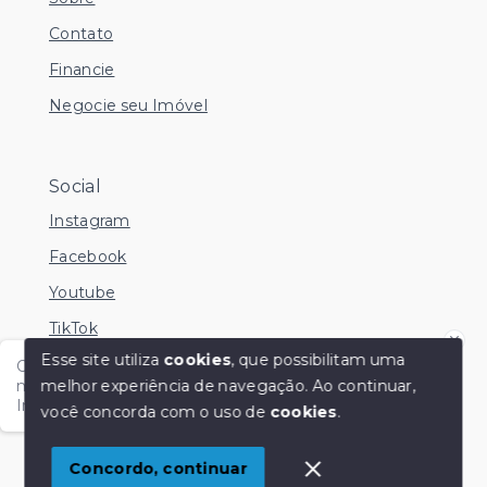
Contato
Financie
Negocie seu Imóvel
Social
Instagram
Facebook
Youtube
TikTok
Esse site utiliza
cookies
, que possibilitam uma
Olá me chamo Kamila e estou disponível nesse
melhor experiência de navegação.
Ao continuar,
momento para esclarecer dúvidas no Whatsapp.
Independente do horário é só chamar!
você concorda com o uso de
cookies
.
© Copyright 2026 - KM Imóveis - Todos os direitos
reservados
1
Concordo, continuar
SITE PARA IMOBILIARIA