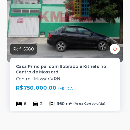
Ref.:
5680
Casa Principal com Sobrado e Kitnets no
Centro de Mossoró
Centro - Mossoró/RN
R$750.000,00
/ 
VENDA
6
2
360 m²
(
Área Construída
)