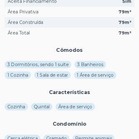
Aceita Financiamento
Sim
Área Privativa
79m²
Área Construída
79m²
Área Total
79m²
Cômodos
3 Dormitórios, sendo 1 suíte
3 Banheiros
1 Cozinha
1 Sala de estar
1 Área de serviço
Características
Cozinha
Quintal
Área de serviço
Condomínio
Cerca elétrica
Gramado
Permite animais