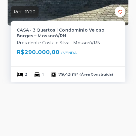
Ref.:
6720
CASA • 3 Quartos | Condomínio Veloso
Borges – Mossoró/RN
Presidente Costa e Silva - Mossoró/RN
R$290.000,00
/ 
VENDA
3
1
79,43 m²
(
Área Construída
)