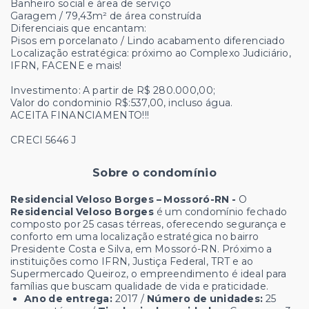
Banheiro social e área de serviço
Garagem / 79,43m² de área construída
Diferenciais que encantam:
Pisos em porcelanato / Lindo acabamento diferenciado
Localização estratégica: próximo ao Complexo Judiciário,
IFRN, FACENE e mais!
Investimento: A partir de R$ 280.000,00;
Valor do condominio R$:537,00, incluso água.
ACEITA FINANCIAMENTO!!!
CRECI 5646 J
Sobre o condomínio
Residencial Veloso Borges – Mossoró-RN -
O
Residencial Veloso Borges
é um condomínio fechado
composto por 25 casas térreas, oferecendo segurança e
conforto em uma localização estratégica no bairro
Presidente Costa e Silva, em Mossoró-RN. Próximo a
instituições como IFRN, Justiça Federal, TRT e ao
Supermercado Queiroz, o empreendimento é ideal para
famílias que buscam qualidade de vida e praticidade.
Ano de entrega:
2017 /
Número de unidades:
25