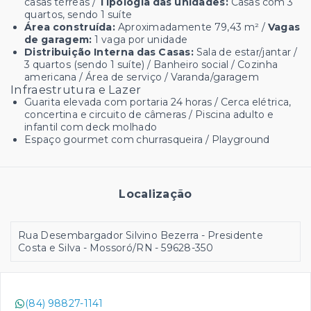
casas térreas /
Tipologia das unidades:
Casas com 3
quartos, sendo 1 suíte
Área construída:
Aproximadamente 79,43 m² /
Vagas
de garagem:
1 vaga por unidade
Distribuição Interna das Casas:
Sala de estar/jantar /
3 quartos (sendo 1 suíte) / Banheiro social / Cozinha
americana / Área de serviço / Varanda/garagem
Infraestrutura e Lazer
Guarita elevada com portaria 24 horas / Cerca elétrica,
concertina e circuito de câmeras / Piscina adulto e
infantil com deck molhado
Espaço gourmet com churrasqueira / Playground
Localização
Rua Desembargador Silvino Bezerra - Presidente
Costa e Silva - Mossoró/RN
- 59628-350
(84) 98827-1141