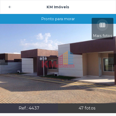
KM Imóveis
Pronto para morar
Mais fotos
Ref.:
4437
47
fotos