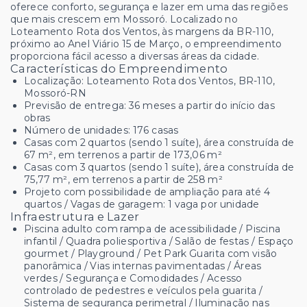
oferece conforto, segurança e lazer em uma das regiões
que mais crescem em Mossoró. Localizado no
Loteamento Rota dos Ventos, às margens da BR-110,
próximo ao Anel Viário 15 de Março, o empreendimento
proporciona fácil acesso a diversas áreas da cidade.
Características do Empreendimento
Localização: Loteamento Rota dos Ventos, BR-110,
Mossoró-RN
Previsão de entrega: 36 meses a partir do início das
obras
Número de unidades: 176 casas
Casas com 2 quartos (sendo 1 suíte), área construída de
67 m², em terrenos a partir de 173,06 m²
Casas com 3 quartos (sendo 1 suíte), área construída de
75,77 m², em terrenos a partir de 258 m²
Projeto com possibilidade de ampliação para até 4
quartos / Vagas de garagem: 1 vaga por unidade
Infraestrutura e Lazer
Piscina adulto com rampa de acessibilidade / Piscina
infantil / Quadra poliesportiva / Salão de festas / Espaço
gourmet / Playground / Pet Park Guarita com visão
panorâmica / Vias internas pavimentadas / Áreas
verdes / Segurança e Comodidades / Acesso
controlado de pedestres e veículos pela guarita /
Sistema de segurança perimetral / Iluminação nas