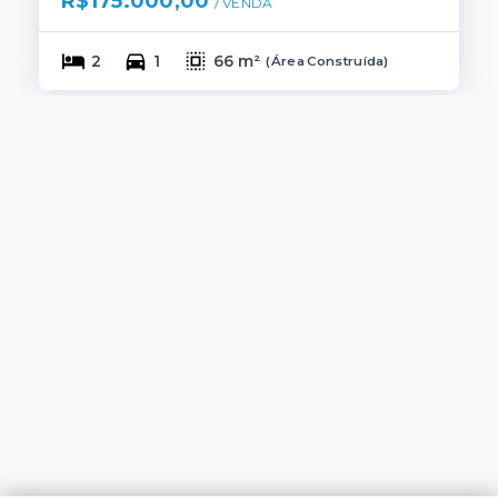
R$175.000,00
/ 
VENDA
2
1
66 m²
(
Área Construída
)