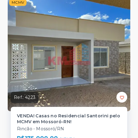
MCMV
Ref.:
4223
VENDA! Casas no Residencial Santorini pelo
MCMV em Mossoró-RN!
Rincão - Mossoró/RN