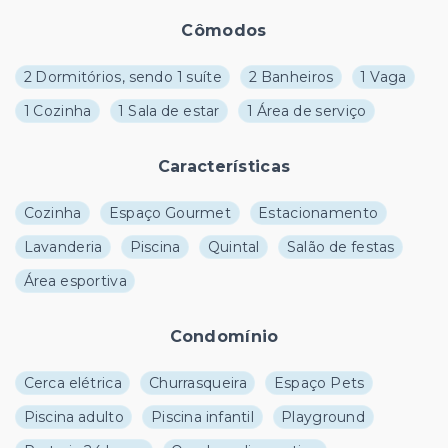
Cômodos
2 Dormitórios, sendo 1 suíte
2 Banheiros
1 Vaga
1 Cozinha
1 Sala de estar
1 Área de serviço
Características
Cozinha
Espaço Gourmet
Estacionamento
Lavanderia
Piscina
Quintal
Salão de festas
Área esportiva
Condomínio
Cerca elétrica
Churrasqueira
Espaço Pets
Piscina adulto
Piscina infantil
Playground