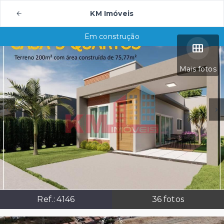
KM Imóveis
Em construção
Mais fotos
Ref.:
4146
36
fotos