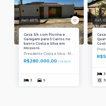
Ref.:
6975
Ref.:
6
Casa 3/4 com Piscina e
Casa
Garagem para 5 Carros no
Quar
bairro Costa e Silva em
Cost
Mossoró.
Presidente Costa e Silva - Mossoró/RN
R$5
R$280.000,00
/ 
VENDA
3
3
5
3