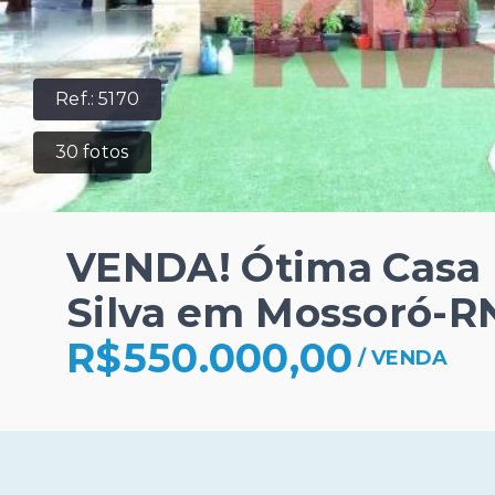
Ref.:
5170
30
fotos
VENDA! Ótima Casa 
Silva em Mossoró-R
R$550.000,00
/
VENDA