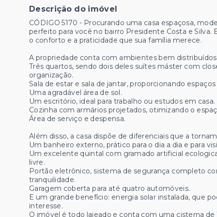
Descrição do imóvel
CÓDIGO 5170 - Procurando uma casa espaçosa, mode
perfeito para você no bairro Presidente Costa e Silva
o conforto e a praticidade que sua família merece.
A propriedade conta com ambientes bem distribuídos
Três quartos, sendo dois deles suítes máster com clos
organização.
Sala de estar e sala de jantar, proporcionando espaços 
Uma agradável área de sol.
Um escritório, ideal para trabalho ou estudos em casa.
Cozinha com armários projetados, otimizando o espaç
Área de serviço e despensa.
Além disso, a casa dispõe de diferenciais que a tornam
Um banheiro externo, prático para o dia a dia e para visi
Um excelente quintal com gramado artificial ecologic
livre.
Portão eletrônico, sistema de segurança completo com
tranquilidade.
Garagem coberta para até quatro automóveis.
E um grande benefício: energia solar instalada, que 
interesse.
O imóvel é todo lajeado e conta com uma cisterna de 1