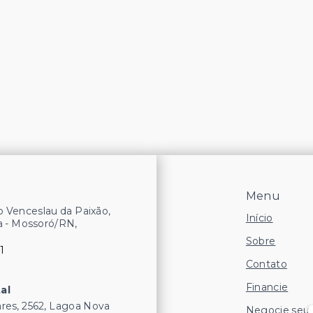
Menu
 Venceslau da Paixão,
Início
a - Mossoró/RN,
Sobre
1
Contato
Financie
al
res, 2562, Lagoa Nova
Negocie seu