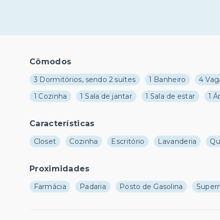
Cômodos
3 Dormitórios, sendo 2 suítes
1 Banheiro
4 Vag
1 Cozinha
1 Sala de jantar
1 Sala de estar
1 Á
Características
Closet
Cozinha
Escritório
Lavanderia
Qu
Proximidades
Farmácia
Padaria
Posto de Gasolina
Super