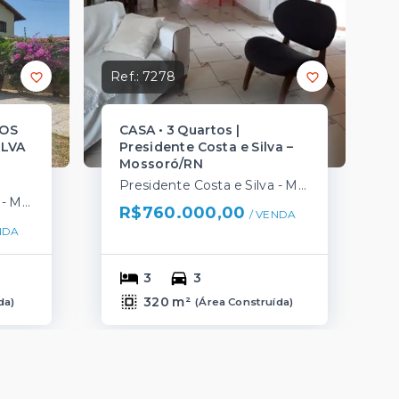
Ref.:
7278
TOS
CASA • 3 Quartos |
ILVA
Presidente Costa e Silva –
²
Mossoró/RN
Presidente Costa e Silva - Mossoró/RN
Presidente Costa e Silva - Mossoró/RN
R$760.000,00
/ 
VENDA
NDA
3
3
320 m²
da
)
(
Área Construída
)