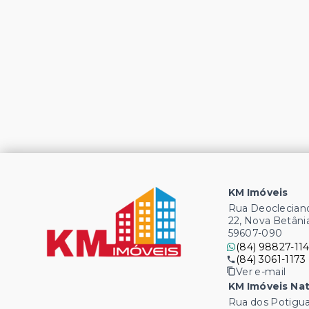
KM Imóveis
Rua Deocleciano
22, Nova Betâni
59607-090
(84) 98827-114
(84) 3061-1173
Ver e-mail
KM Imóveis Nat
Rua dos Potigua