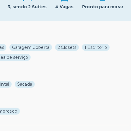
3
, sendo 2 Suítes
4 Vagas
Pronto para morar
as
Garagem Coberta
2 Closets
1 Escritório
rea de serviço
intal
Sacada
mercado