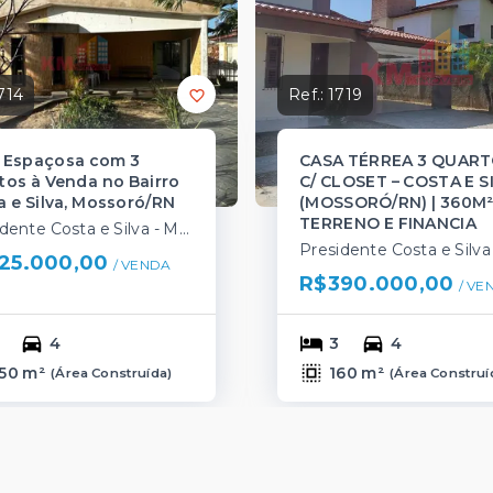
714
Ref.:
1719
 Espaçosa com 3
CASA TÉRREA 3 QUAR
tos à Venda no Bairro
C/ CLOSET – COSTA E S
a e Silva, Mossoró/RN
(MOSSORÓ/RN) | 360M
TERRENO E FINANCIA
Presidente Costa e Silva - Mossoró/RN
25.000,00
/ 
VENDA
R$390.000,00
/ 
VE
4
3
4
50 m²
160 m²
(
Área Construída
)
(
Área Construí