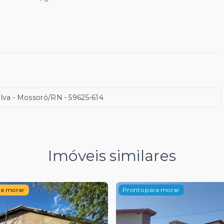
ilva - Mossoró/RN
- 59625-614
Imóveis similares
ra morar
Pronto para morar