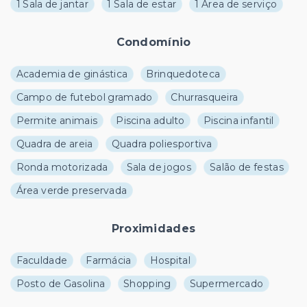
1 Sala de jantar
1 Sala de estar
1 Área de serviço
Condomínio
Academia de ginástica
Brinquedoteca
Campo de futebol gramado
Churrasqueira
Permite animais
Piscina adulto
Piscina infantil
Quadra de areia
Quadra poliesportiva
Ronda motorizada
Sala de jogos
Salão de festas
Área verde preservada
Proximidades
Faculdade
Farmácia
Hospital
Posto de Gasolina
Shopping
Supermercado