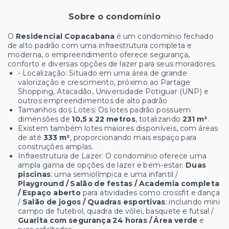
Sobre o condomínio
O
Residencial Copacabana
é um condomínio fechado
de alto padrão com uma infraestrutura completa e
moderna, o empreendimento oferece segurança,
conforto e diversas opções de lazer para seus moradores.
- Localização:
Situado em uma área de grande
valorização e crescimento, próximo ao Partage
Shopping, Atacadão, Universidade Potiguar (UNP) e
outros empreendimentos de alto padrão
Tamanhos dos Lotes: Os lotes padrão possuem
dimensões de
10,5 x 22 metros
, totalizando
231 m²
.
Existem também lotes maiores disponíveis, com áreas
de até
333 m²
, proporcionando mais espaço para
construções amplas.
Infraestrutura de Lazer: O condomínio oferece uma
ampla gama de opções de lazer e bem-estar:
Duas
piscinas
: uma semiolímpica e uma infantil /
Playground / Salão de festas / Academia completa
/ Espaço aberto
para atividades como crossfit e dança
/
Salão de jogos / Quadras esportivas
: incluindo mini
campo de futebol, quadra de vôlei, basquete e futsal /
Guarita com segurança 24 horas / Área verde
e