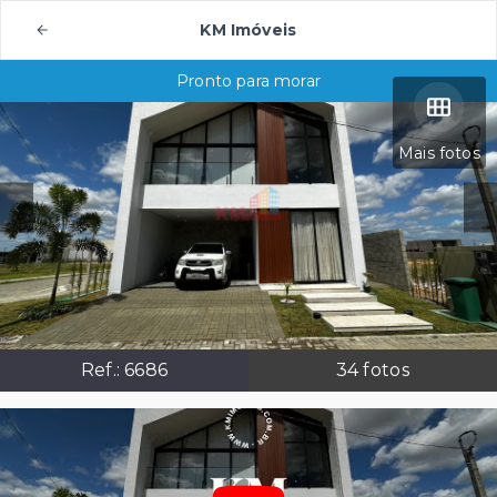
KM Imóveis
Pronto para morar
Mais fotos
Ref.:
6686
34
fotos