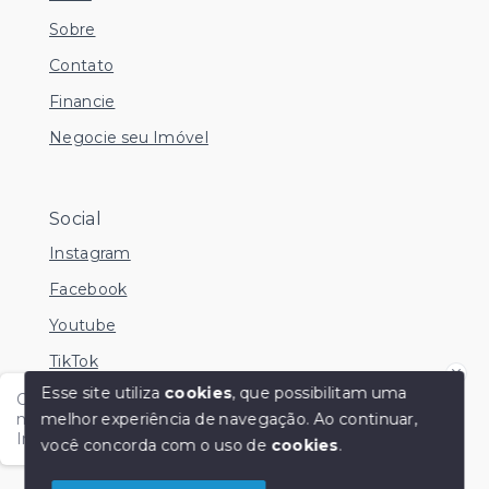
Sobre
Contato
Financie
Negocie seu Imóvel
Social
Instagram
Facebook
Youtube
TikTok
Esse site utiliza
cookies
, que possibilitam uma
Olá me chamo Kamila e estou disponível nesse
melhor experiência de navegação.
Ao continuar,
momento para esclarecer dúvidas no Whatsapp.
Independente do horário é só chamar!
você concorda com o uso de
cookies
.
© Copyright 2026 - KM Imóveis - Todos os direitos
reservados
1