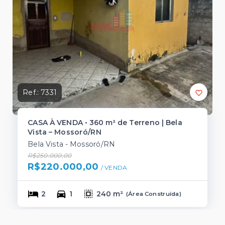
Ref.:
7331
CASA À VENDA • 360 m² de Terreno | Bela
Vista – Mossoró/RN
Bela Vista - Mossoró/RN
R$250.000,00
R$220.000,00
/ 
VENDA
2
1
240 m²
(
Área Construída
)