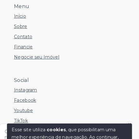
Menu
Início
Sobre
Contato
Financie
Negocie seu Imóvel
Social
Instagram
Facebook
Youtube
TikTok
Esse site utiliza
cookies
, que possibilitam uma
Olá me chamo Kamila e estou disponível nesse
melhor experiência de navegação.
Ao continuar,
momento para esclarecer dúvidas no Whatsapp.