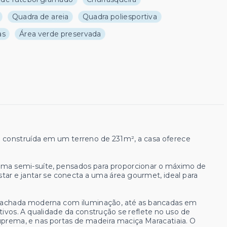
Quadra de areia
Quadra poliesportiva
as
Área verde preservada
onstruída em um terreno de 231m², a casa oferece
uma semi-suíte, pensados para proporcionar o máximo de
star e jantar se conecta a uma área gourmet, ideal para
 fachada moderna com iluminação, até as bancadas em
ivos. A qualidade da construção se reflete no uso de
Suprema, e nas portas de madeira maciça Maracatiaia. O