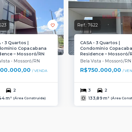
623
Ref.:
7622
• 3 Quartos |
CASA • 3 Quartos |
omínio Copacabana
Condomínio Copacab
dence – Mossoró/RN
Residence – Mossoró/R
Vista - Mossoró/RN
Bela Vista - Mossoró/RN
00.000,00
R$750.000,00
/ 
VENDA
/ 
VE
2
3
2
44 m²
133,89 m²
(
Área Construída
)
(
Área Cons