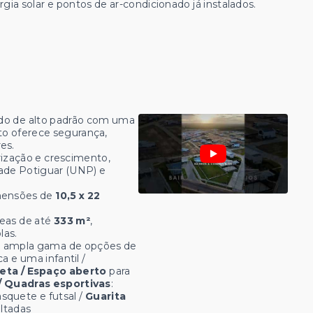
ia solar e pontos de ar-condicionado já instalados.
o de alto padrão com uma
o oferece segurança,
es.
ização e crescimento,
ade Potiguar (UNP) e
mensões de
10,5 x 22
reas de até
333 m²
,
las.
ma ampla gama de opções de
a e uma infantil /
eta / Espaço aberto
para
/ Quadras esportivas
:
asquete e futsal /
Guarita
altadas