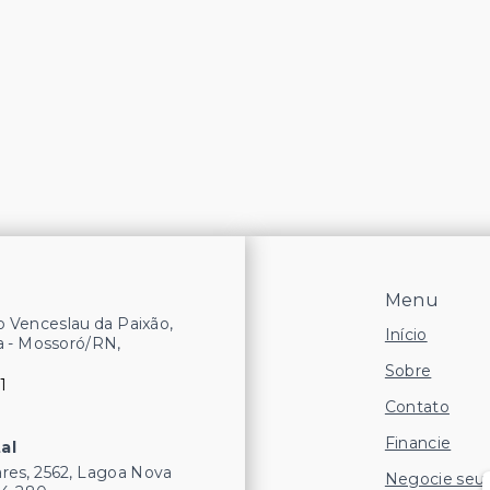
Menu
 Venceslau da Paixão,
Início
a - Mossoró/RN,
Sobre
1
Contato
Financie
al
res, 2562, Lagoa Nova
Negocie seu