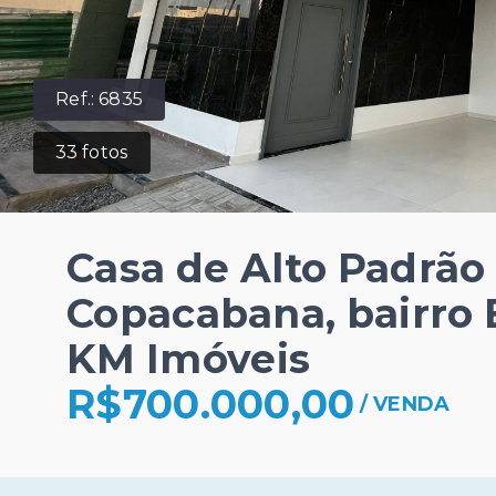
Ref.:
6835
33
fotos
Casa de Alto Padrã
Copacabana, bairro B
KM Imóveis
R$700.000,00
/
VENDA