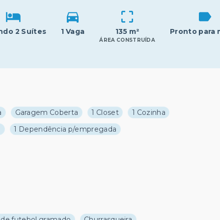
endo 2 Suítes
1 Vaga
135 m²
Pronto para 
ÁREA CONSTRUÍDA
a
Garagem Coberta
1 Closet
1 Cozinha
o
1 Dependência p/empregada
de futebol gramado
Churrasqueira