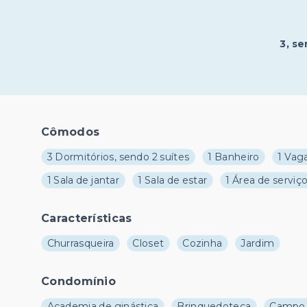
3
, s
Cômodos
3 Dormitórios, sendo 2 suítes
1 Banheiro
1 Vag
1 Sala de jantar
1 Sala de estar
1 Área de serviç
Características
Churrasqueira
Closet
Cozinha
Jardim
Condomínio
Academia de ginástica
Brinquedoteca
Campo 