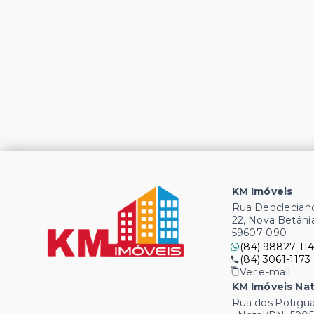
KM Imóveis
Rua Deocleciano
22, Nova Betâni
59607-090
(84) 98827-114
(84) 3061-1173
Ver e-mail
KM Imóveis Nat
Rua dos Potigua