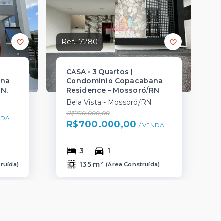
Ref.:
7280
CASA • 3 Quartos |
ana
Condomínio Copacabana
N.
Residence – Mossoró/RN
Bela Vista - Mossoró/RN
R$750.000,00
NDA
R$700.000,00
/ 
VENDA
3
1
135 m²
truída
)
(
Área Construída
)