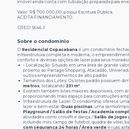
imóvel ainda conta com tubulação preparada para energ
Valor: R$ 700.000,00, possui Escritura Pública.
ACEITA FINANCIAMENTO.
CRECI 5646 J
Sobre o condomínio
O
Residencial Copacabana
é um condomínio fechad
infraestrutura completa e moderna, o empreendiment
conforto e diversas opções de lazer para seus morador
- Localização:
Situado em uma área de grande valor
próximo ao Partage Shopping, Atacadão, Universid
outros empreendimentos de alto padrão
Tamanhos dos Lotes: Os lotes padrão possuem di
metros
, totalizando
231 m²
.
Existem também lotes maiores disponíveis, com á
proporcionando mais espaço para construções amp
Infraestrutura de Lazer: O condomínio oferece u
lazer e bem-estar:
Duas piscinas
: uma semiolímpic
Playground / Salão de festas / Academia compl
atividades como crossfit e dança /
Salão de jogos 
incluindo mini campo de futebol, quadra de vôlei, b
com segurança 24 horas / Área verde
e ruas asf