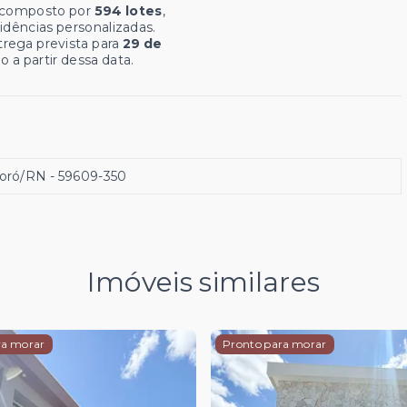
é composto por
594 lotes
,
idências personalizadas.
rega prevista para
29 de
 a partir dessa data.
soró/RN
- 59609-350
Imóveis similares
ra morar
Pronto para morar