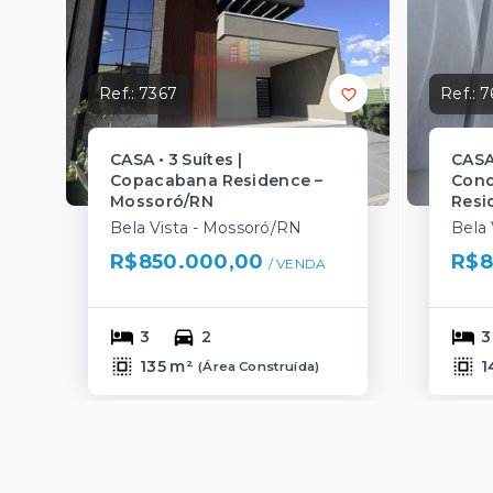
Ref.:
7367
Ref.:
7
CASA • 3 Suítes |
CASA 
Copacabana Residence –
Cond
Mossoró/RN
Resi
Bela Vista - Mossoró/RN
Bela 
R$850.000,00
R$8
/ 
VENDA
3
2
3
135 m²
1
(
Área Construída
)