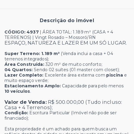
Descrição do imóvel
CÓDIGO: 4937
| ÁREA TOTAL: 1.189 m² (CASA + 4
TERRENOS) | Vingt Rosado – Mossoró/RN
ESPAÇO, NATUREZA E LAZER EM UM SÓ LUGAR.
Super Terreno:
1.189 m²
(Venda inclui a casa + 04
terrenos integrados);
Área Construída:
320 m² de muito conforto;
04 Quartos:
Sendo 02 suítes (01 master com closet);
Lazer Completo:
Excelente área externa com
piscina
e
muito espaço verde;
Estacionamento Amplo:
Capacidade para pelo menos
10 veículos
.
Valor de Venda:
R$ 500.000,00 (Tudo incluso:
Casa + 4 Terrenos);
Condição:
Escritura Particular (Imóvel não pode ser
financiado);
Esta propriedade é um achado para quem busca um