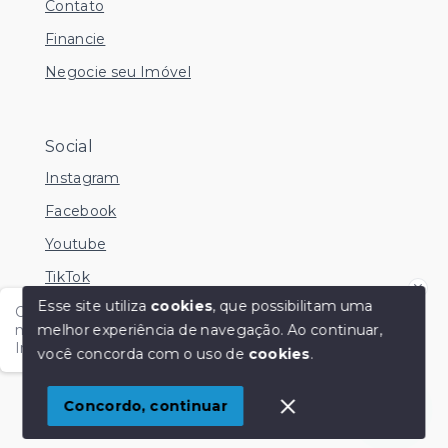
Contato
Financie
Negocie seu Imóvel
Social
Instagram
Facebook
Youtube
TikTok
Esse site utiliza
cookies
, que possibilitam uma
Olá me chamo Kamila e estou disponível nesse
melhor experiência de navegação.
Ao continuar,
momento para esclarecer dúvidas no Whatsapp.
Independente do horário é só chamar!
você concorda com o uso de
cookies
.
© Copyright 2026 - KM Imóveis - Todos os direitos
reservados
1
Concordo, continuar
SITE PARA IMOBILIARIA