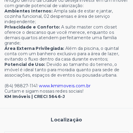
refúgio dentro da cidade ou deseja investir em um imóvel
com grande potencial de valorização:
Ambientes Internos:
Ampla sala de estar e jantar,
cozinha funcional, 02 despensas e área de serviço
independente;
Privacidade e Conforto:
A suíte master com closet
oferece o descanso que você merece, enquanto os
demais quartos atendem perfeitamente uma família
grande;
Área Externa Privilegiada:
Além da piscina, o quintal
conta com um banheiro exclusivo para a área de lazer,
evitando o fluxo dentro da casa durante eventos;
Potencial de Uso:
Devido ao tamanho do terreno, o
imóvel é ideal tanto para moradia quanto para sede de
associações, espaços de eventos ou pousada urbana.
(84) 98827-1141
www.kmimoveis.com.br
Curtam e sigam nossas redes sociais!
KM Imóveis | CRECI 5646-J
Localização