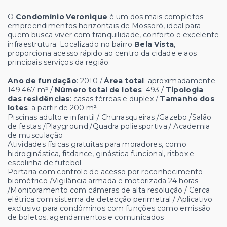
O
Condomínio Veronique
é um dos mais completos
empreendimentos horizontais de Mossoró, ideal para
quem busca viver com tranquilidade, conforto e excelente
infraestrutura. Localizado no bairro
Bela Vista
,
proporciona acesso rápido ao centro da cidade e aos
principais serviços da região.
Ano de fundação
: 2010 /
Área total
: aproximadamente
149.467 m² /
Número total de lotes
: 493 /
Tipologia
das residências
: casas térreas e duplex /
Tamanho dos
lotes
: a partir de 200 m².
Piscinas adulto e infantil / Churrasqueiras /Gazebo /Salão
de festas /Playground /Quadra poliesportiva / Academia
de musculação
Atividades físicas gratuitas para moradores, como
hidroginástica, fitdance, ginástica funcional, ritbox e
escolinha de futebol
Portaria com controle de acesso por reconhecimento
biométrico /Vigilância armada e motorizada 24 horas
/Monitoramento com câmeras de alta resolução / Cerca
elétrica com sistema de detecção perimetral / Aplicativo
exclusivo para condôminos com funções como emissão
de boletos, agendamentos e comunicados