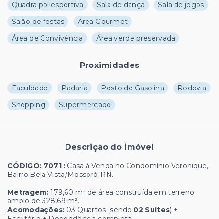
Quadra poliesportiva
Sala de dança
Sala de jogos
Salão de festas
Área Gourmet
Área de Convivência
Área verde preservada
Proximidades
Faculdade
Padaria
Posto de Gasolina
Rodovia
Shopping
Supermercado
Descrição do imóvel
CÓDIGO: 7071 :
Casa à Venda no Condomínio Veronique,
Bairro Bela Vista/Mossoró-RN.
Metragem:
179,60 m² de área construída em terreno
amplo de 328,69 m².
Acomodações:
03 Quartos (sendo
02 Suítes
) +
Escritório + Dependência completa.