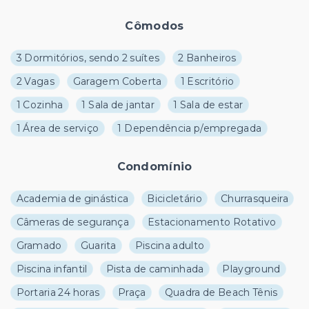
Cômodos
3 Dormitórios, sendo 2 suítes
2 Banheiros
2 Vagas
Garagem Coberta
1 Escritório
1 Cozinha
1 Sala de jantar
1 Sala de estar
1 Área de serviço
1 Dependência p/empregada
Condomínio
Academia de ginástica
Bicicletário
Churrasqueira
Câmeras de segurança
Estacionamento Rotativo
Gramado
Guarita
Piscina adulto
Piscina infantil
Pista de caminhada
Playground
Portaria 24 horas
Praça
Quadra de Beach Tênis