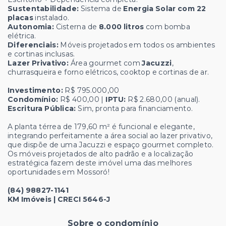
Sustentabilidade:
Sistema de
Energia Solar com 22
placas
instalado.
Autonomia:
Cisterna de
8.000 litros
com bomba
elétrica.
Diferenciais:
Móveis projetados em todos os ambientes
e cortinas inclusas.
Lazer Privativo:
Área gourmet com
Jacuzzi
,
churrasqueira e forno elétricos, cooktop e cortinas de ar.
Investimento:
R$ 795.000,00
Condomínio:
R$ 400,00 |
IPTU:
R$ 2.680,00 (anual).
Escritura Pública:
Sim, pronta para financiamento.
A planta térrea de 179,60 m² é funcional e elegante,
integrando perfeitamente a área social ao lazer privativo,
que dispõe de uma Jacuzzi e espaço gourmet completo.
Os móveis projetados de alto padrão e a localização
estratégica fazem deste imóvel uma das melhores
oportunidades em Mossoró!
(84) 98827-1141
KM Imóveis | CRECI 5646-J
Sobre o condomínio