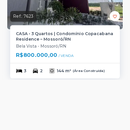
Ref.:
7623
CASA • 3 Quartos | Condomínio Copacabana
Residence – Mossoró/RN
Bela Vista - Mossoró/RN
R$800.000,00
/ 
VENDA
3
2
144 m²
(
Área Construída
)