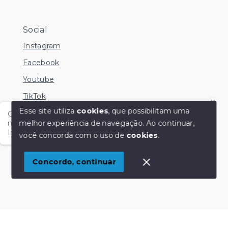
Social
Instagram
Facebook
Youtube
TikTok
Esse site utiliza
cookies
, que possibilitam uma
Olá me chamo Kamila e estou disponível nesse
melhor experiência de navegação.
Ao continuar,
momento para esclarecer dúvidas no Whatsapp.
Independente do horário é só chamar!
você concorda com o uso de
cookies
.
© Copyright 2026 - KM Imóveis - Todos os direitos
reservados
1
Concordo, continuar
SITE PARA IMOBILIARIA
Início
Histórico
Favoritos