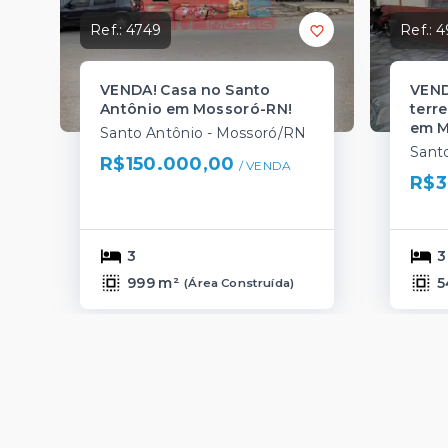
Ref.:
4749
Ref.:
4
VENDA! Casa no Santo
VEND
Antônio em Mossoró-RN!
terr
em M
Santo Antônio - Mossoró/RN
Sant
R$150.000,00
/ 
VENDA
R$3
3
3
999 m²
5
(
Área Construída
)