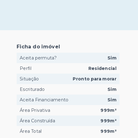
r
Ficha do imóvel
Aceita permuta?
Sim
Perfil
Residencial
Situação
Pronto para morar
Escriturado
Sim
Aceita Financiamento
Sim
Área Privativa
999m²
Área Construída
999m²
Área Total
999m²