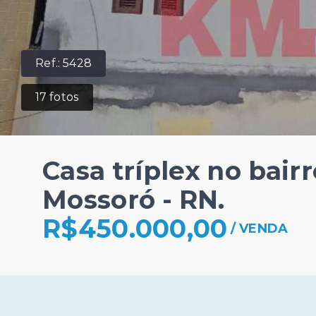
Ref.:
5428
17
fotos
Casa tríplex no bai
Mossoró - RN.
R$450.000,00
/
VENDA