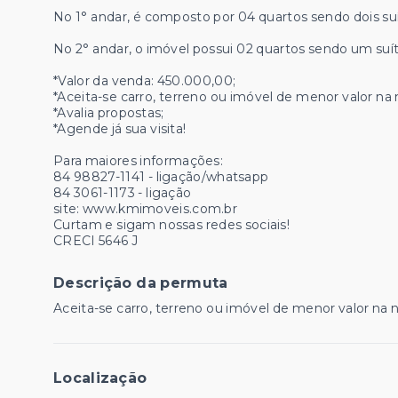
No 1° andar, é composto por 04 quartos sendo dois suít
No 2° andar, o imóvel possui 02 quartos sendo um suíte
*Valor da venda: 450.000,00;
*Aceita-se carro, terreno ou imóvel de menor valor na
*Avalia propostas;
*Agende já sua visita!
Para maiores informações:
84 98827-1141 - ligação/whatsapp
84 3061-1173 - ligação
site: www.kmimoveis.com.br
Curtam e sigam nossas redes sociais!
CRECI 5646 J
Descrição da permuta
Aceita-se carro, terreno ou imóvel de menor valor na n
Localização