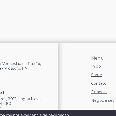
Menu
 Venceslau da Paixão,
Início
a - Mossoró/RN,
Sobre
1
Contato
Financie
al
res, 2562, Lagoa Nova
Negocie seu
54-280
1
 uma melhor experiência de navegação.