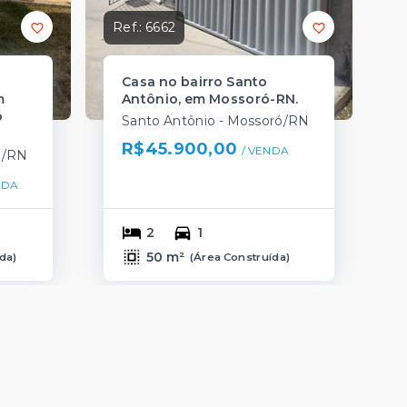
Ref.:
6662
Casa no bairro Santo
m
Antônio, em Mossoró-RN.
o
Santo Antônio - Mossoró/RN
R$45.900,00
/ 
VENDA
ó/RN
NDA
2
1
50 m²
ída
)
(
Área Construída
)