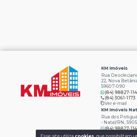
KM Imóveis
Rua Deocleciano
22, Nova Betâni
59607-090
(84) 98827-114
(84) 3061-1173
Ver e-mail
KM Imóveis Nat
Rua dos Potigua
- Natal/RN, 590
(84) 98827-114
(84) 3061-1173
Esse site utiliza
cookies
, que possibilitam