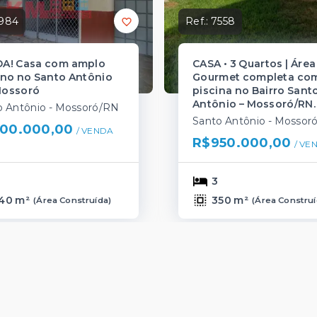
984
Ref.:
7558
A! Casa com amplo
CASA • 3 Quartos | Área
eno no Santo Antônio
Gourmet completa co
ossoró
piscina no Bairro Sant
Antônio – Mossoró/RN.
o Antônio - Mossoró/RN
Santo Antônio - Mossor
00.000,00
/ 
VENDA
R$950.000,00
/ 
VE
3
40 m²
350 m²
(
Área Construída
)
(
Área Constru