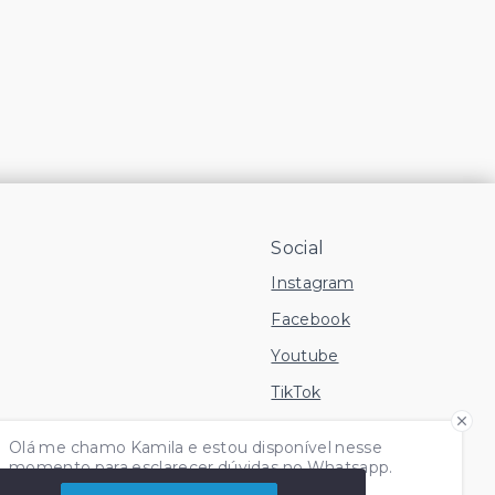
Social
Instagram
Facebook
Youtube
TikTok
 Imóvel
Olá me chamo Kamila e estou disponível nesse
momento para esclarecer dúvidas no Whatsapp.
Independente do horário é só chamar!