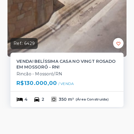
Ref.:
6429
VENDA! BELÍSSIMA CASA NO VINGT ROSADO
EM MOSSORÓ - RN!
Rincão - Mossoró/RN
R$130.000,00
/ 
VENDA
4
2
350 m²
(
Área Construída
)