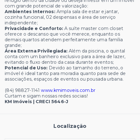
refúgio dentro da cidade ou deseja investir em um imóvel
com grande potencial de valorização:
Ambientes Internos:
Ampla sala de estar e jantar,
cozinha funcional, 02 despensas e área de serviço
independente;
Privacidade e Conforto:
A suíte master com closet
oferece o descanso que você merece, enquanto os
demais quartos atendem perfeitamente uma família
grande;
Área Externa Privilegiada:
Além da piscina, o quintal
conta com um banheiro exclusivo para a área de lazer,
evitando o fluxo dentro da casa durante eventos;
Potencial de Uso:
Devido ao tamanho do terreno, o
imóvel é ideal tanto para moradia quanto para sede de
associações, espaços de eventos ou pousada urbana.
(84) 98827-1141
www.kmimoveis.com.br
Curtam e sigam nossas redes sociais!
KM Imóveis | CRECI 5646-J
Localização