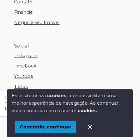
Contato
Financie
Negocie seu Imóvel
Social
Instagram
Facebook
Youtube
TikTok
Esse site utiliza
cookies
, que possibilitam uma
Olá me chamo Kamila e estou disponível nesse
melhor experiência de navegação.
Ao continuar,
momento para esclarecer dúvidas no Whatsapp.
Independente do horário é só chamar!
você concorda com o uso de
cookies
.
© Copyright 2026 - KM Imóveis - Todos os direitos
reservados
1
Concordo, continuar
SITE PARA IMOBILIARIA