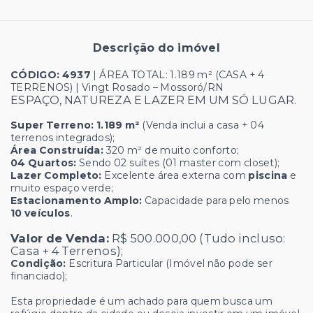
Descrição do imóvel
CÓDIGO: 4937
| ÁREA TOTAL: 1.189 m² (CASA + 4
TERRENOS) | Vingt Rosado – Mossoró/RN
ESPAÇO, NATUREZA E LAZER EM UM SÓ LUGAR.
Super Terreno:
1.189 m²
(Venda inclui a casa + 04
terrenos integrados);
Área Construída:
320 m² de muito conforto;
04 Quartos:
Sendo 02 suítes (01 master com closet);
Lazer Completo:
Excelente área externa com
piscina
e
muito espaço verde;
Estacionamento Amplo:
Capacidade para pelo menos
10 veículos
.
Valor de Venda:
R$ 500.000,00 (Tudo incluso:
Casa + 4 Terrenos);
Condição:
Escritura Particular (Imóvel não pode ser
financiado);
Esta propriedade é um achado para quem busca um