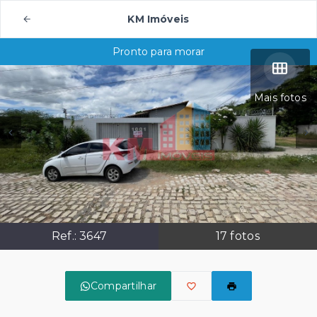
KM Imóveis
Pronto para morar
Mais fotos
Ref.:
3647
17
fotos
Compartilhar