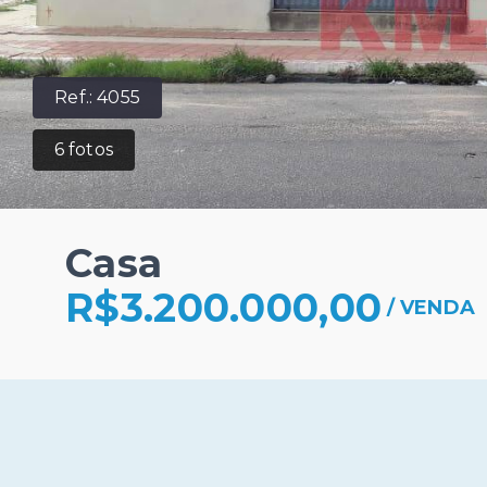
Ref.:
4055
6
fotos
Casa
R$3.200.000,00
/
VENDA