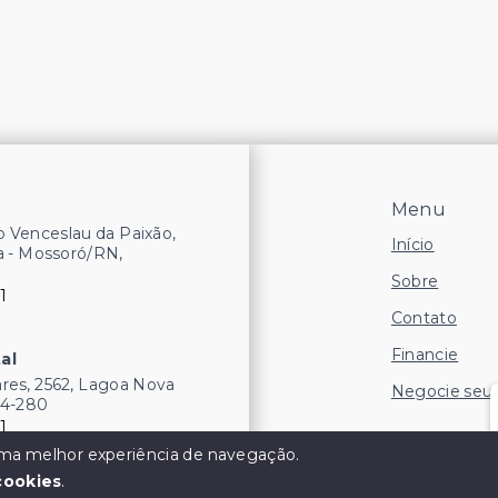
Menu
 Venceslau da Paixão,
Início
a - Mossoró/RN,
Sobre
1
Contato
Financie
al
res, 2562, Lagoa Nova
Negocie seu
54-280
1
 uma melhor experiência de navegação.
cookies
.