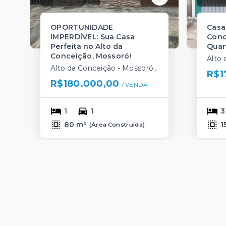
OPORTUNIDADE
Casa
IMPERDÍVEL: Sua Casa
Conc
Perfeita no Alto da
Quar
Conceição, Mossoró!
Alto da Conceição - Mossoró/RN
R$1
R$180.000,00
/ 
VENDA
1
1
3
80 m²
1
(
Área Construída
)