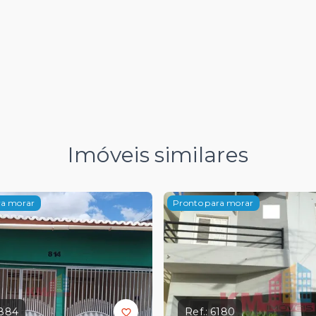
Imóveis similares
ra morar
Pronto para morar
884
Ref.:
6180