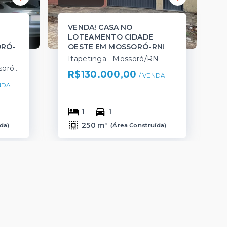
VENDA! CASA NO
LOTEAMENTO CIDADE
ORÓ-
OESTE EM MOSSORÓ-RN!
Itapetinga - Mossoró/RN
Alto da Conceição - Mossoró/RN
R$130.000,00
/ 
VENDA
NDA
1
1
250 m²
ída
)
(
Área Construída
)