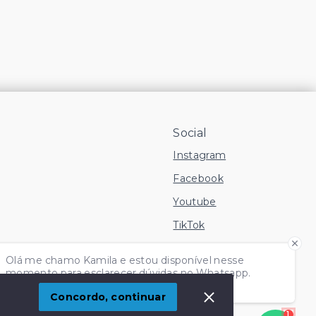
Social
Instagram
Facebook
Youtube
TikTok
 Imóvel
Olá me chamo Kamila e estou disponível nesse
momento para esclarecer dúvidas no Whatsapp.
Independente do horário é só chamar!
Concordo, continuar
1