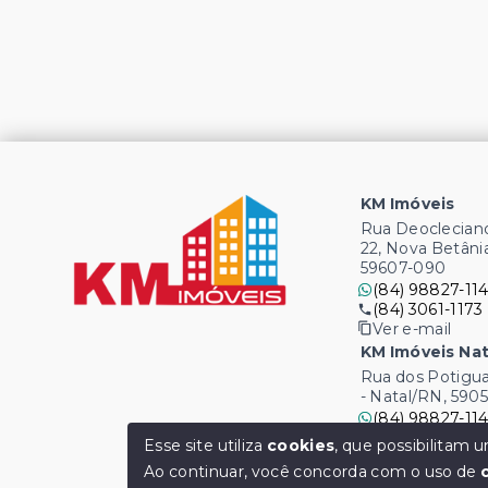
KM Imóveis
Rua Deocleciano
22, Nova Betâni
59607-090
(84) 98827-114
(84) 3061-1173
Ver e-mail
KM Imóveis Nat
Rua dos Potigua
- Natal/RN, 590
(84) 98827-114
(84) 3061-1173
Esse site utiliza
cookies
, que possibilitam
Ver e-mail
Ao continuar, você concorda com o uso de