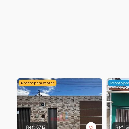
Pronto para morar
Pronto pa
Ref.:
6712
Ref.:
6