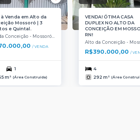
 à Venda em Alto da
VENDA! ÓTIMA CASA
eição Mossoró | 3
DUPLEX NO ALTO DA
tos e Quintal.
CONCEIÇÃO EM MOSS
RN!
Alto da Conceição - Mossoró/RN
70.000,00
/ 
VENDA
R$390.000,00
/ 
VE
1
4
55 m²
292 m²
(
Área Construída
)
(
Área Constru