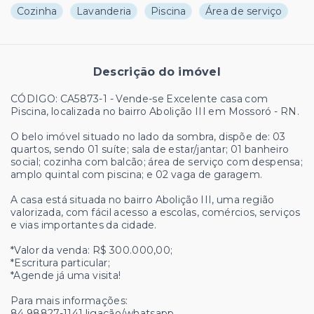
Cozinha
Lavanderia
Piscina
Área de serviço
Descrição do imóvel
CÓDIGO: CA5873-1 - Vende-se Excelente casa com
Piscina, localizada no bairro Abolição III em Mossoró - RN.
O belo imóvel situado no lado da sombra, dispõe de: 03
quartos, sendo 01 suíte; sala de estar/jantar; 01 banheiro
social; cozinha com balcão; área de serviço com despensa;
amplo quintal com piscina; e 02 vaga de garagem.
A casa está situada no bairro Abolição III, uma região
valorizada, com fácil acesso a escolas, comércios, serviços
e vias importantes da cidade.
*Valor da venda: R$ 300.000,00;
*Escritura particular;
*Agende já uma visita!
Para mais informações:
84 98827-1141 ligação/whatsapp