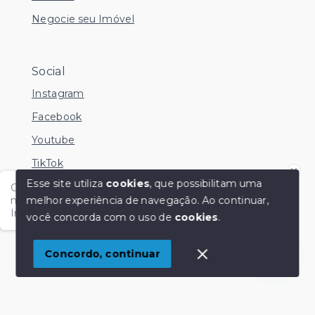
Negocie seu Imóvel
Social
Instagram
Facebook
Youtube
TikTok
Esse site utiliza
cookies
, que possibilitam uma
Olá me chamo Kamila e estou disponível nesse
melhor experiência de navegação.
Ao continuar,
momento para esclarecer dúvidas no Whatsapp.
Independente do horário é só chamar!
você concorda com o uso de
cookies
.
© Copyright 2026 - KM Imóveis - Todos os direitos
reservados
1
Concordo, continuar
SITE PARA IMOBILIARIA