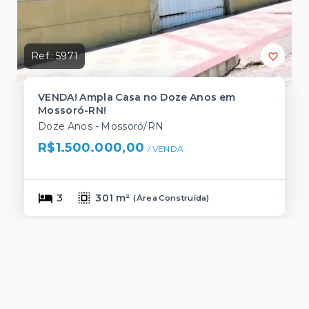
Ref.:
5971
VENDA! Ampla Casa no Doze Anos em
Mossoró-RN!
Doze Anos - Mossoró/RN
R$1.500.000,00
/ 
VENDA
3
301 m²
(
Área Construída
)