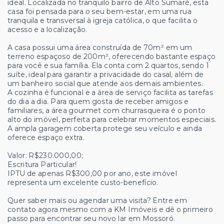
ideal. Localizada no tranquilo bairro de Alto Sumaré, esta
casa foi pensada para o seu bem-estar, em uma rua
tranquila e transversal à igreja católica, o que facilita o
acesso e a localização.
A casa possui uma área construída de 70m² em um
terreno espaçoso de 200m², oferecendo bastante espaço
para você e sua família. Ela conta com 2 quartos, sendo 1
suíte, ideal para garantir a privacidade do casal, além de
um banheiro social que atende aos demais ambientes.
A cozinha é funcional e a área de serviço facilita as tarefas
do dia a dia. Para quem gosta de receber amigos e
familiares, a área gourmet com churrasqueira é o ponto
alto do imóvel, perfeita para celebrar momentos especiais.
A ampla garagem coberta protege seu veículo e ainda
oferece espaço extra.
Valor: R$230.000,00;
Escritura Particular!
IPTU de apenas R$300,00 por ano, este imóvel
representa um excelente custo-benefício.
Quer saber mais ou agendar uma visita? Entre em
contato agora mesmo com a KM Imóveis e dê o primeiro
passo para encontrar seu novo lar em Mossoró.