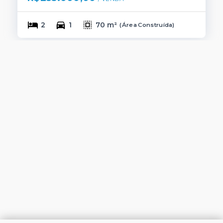
2
1
70 m²
(
Área Construída
)