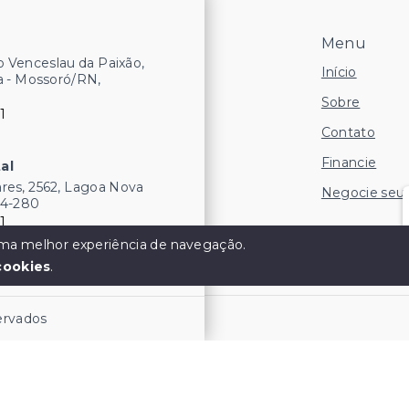
Menu
 Venceslau da Paixão,
Início
a - Mossoró/RN,
Sobre
1
Contato
Financie
al
res, 2562, Lagoa Nova
Negocie seu
54-280
1
 uma melhor experiência de navegação.
cookies
.
servados