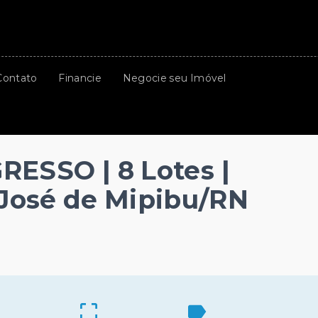
Contato
Financie
Negocie seu Imóvel
SSO | 8 Lotes |
o José de Mipibu/RN