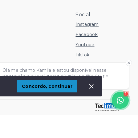
Social
Instagram
Facebook
Youtube
TikTok
 Imóvel
Olá me chamo Kamila e estou disponível nesse
momento para esclarecer dúvidas no Whatsapp.
Independente do horário é só chamar!
Concordo, continuar
1
SITE PARA IMOBILIARIA