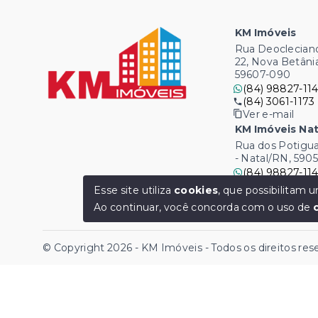
KM Imóveis
Rua Deocleciano
22, Nova Betâni
59607-090
(84) 98827-114
(84) 3061-1173
Ver e-mail
KM Imóveis Nat
Rua dos Potigua
- Natal/RN, 590
(84) 98827-114
(84) 3061-1173
Esse site utiliza
cookies
, que possibilitam
Ver e-mail
Ao continuar, você concorda com o uso de
© Copyright 2026 - KM Imóveis - Todos os direitos re