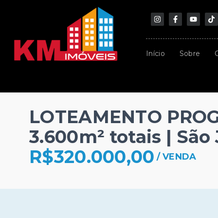
Início
Sobre
LOTEAMENTO PROGRE
3.600m² totais | Sã
R$320.000,00
/
VENDA