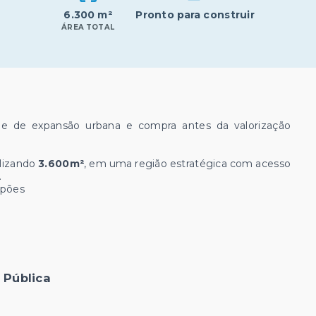
6.300 m²
Pronto para construir
ÁREA TOTAL
e de expansão urbana e compra antes da valorização
alizando
3.600m²
, em uma região estratégica com acesso
.
lpões
N
a Pública