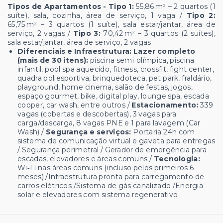
Tipos de Apartamentos - Tipo 1:
55,86 m² – 2 quartos (1
suíte), sala, cozinha, área de serviço, 1 vaga /
Tipo 2:
65,75 m² – 3 quartos (1 suíte), sala estar/jantar, área de
serviço, 2 vagas /
Tipo 3:
70,42 m² – 3 quartos (2 suítes),
sala estar/jantar, área de serviço, 2 vagas
Diferenciais e Infraestrutura: Lazer completo
(mais de 30 itens):
piscina semi‑olímpica, piscina
infantil, pool spa aquecido, fitness, crossfit, fight center,
quadra poliesportiva, brinquedoteca, pet park, fraldário,
playground, home cinema, salão de festas, jogos,
espaço gourmet, bike, digital play, lounge spa, escada
cooper, car wash, entre outros /
Estacionamento:
339
vagas (cobertas e descobertas), 3 vagas para
carga/descarga, 8 vagas PNE e 1 para lavagem (Car
Wash) /
Segurança e serviços:
Portaria 24h com
sistema de comunicação virtual e gaveta para entregas
/ Segurança perimetral / Gerador de emergência para
escadas, elevadores e áreas comuns /
Tecnologia:
Wi‑Fi nas áreas comuns (incluso pelos primeiros 6
meses) /Infraestrutura pronta para carregamento de
carros elétricos /Sistema de gás canalizado /Energia
solar e elevadores com sistema regenerativo