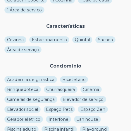
Garagem Coberta
1 Cozinha
1 Sala de estar
1 Área de serviço
Características
Cozinha
Estacionamento
Quintal
Sacada
Área de serviço
Condomínio
Academia de ginástica
Bicicletário
Brinquedoteca
Churrasqueira
Cinema
Câmeras de segurança
Elevador de serviço
Elevador social
Espaço Pets
Espaço Zen
Gerador elétrico
Interfone
Lan house
Piscina adulto
Piscina infantil
Playground