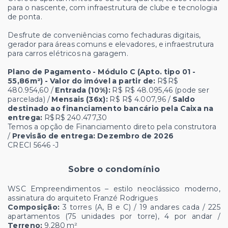
para o nascente, com infraestrutura de clube e tecnologia
de ponta.
Desfrute de conveniências como fechaduras digitais,
gerador para áreas comuns e elevadores, e infraestrutura
para carros elétricos na garagem.
Plano de Pagamento - Módulo C (Apto. tipo 01 -
55,86m²) - Valor do imóvel a partir de:
R$R$
480.954,60 /
Entrada (10%):
R$ R$ 48.095,46 (pode ser
parcelada) /
Mensais (36x):
R$ R$ 4.007,96 /
Saldo
destinado ao financiamento bancário pela Caixa na
entrega:
R$R$ 240.477,30
Temos a opção de Financiamento direto pela construtora
/
Previsão de entrega: Dezembro de 2026
CRECI 5646 -J
Sobre o condomínio
WSC Empreendimentos – estilo neoclássico moderno,
assinatura do arquiteto Franzé Rodrigues
Composição:
3 torres (A, B e C) / 19 andares cada / 225
apartamentos (75 unidades por torre), 4 por andar /
Terreno:
9.280 m²