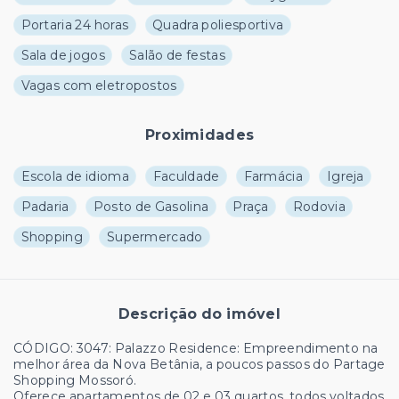
Portaria 24 horas
Quadra poliesportiva
Sala de jogos
Salão de festas
Vagas com eletropostos
Proximidades
Escola de idioma
Faculdade
Farmácia
Igreja
Padaria
Posto de Gasolina
Praça
Rodovia
Shopping
Supermercado
Descrição do imóvel
CÓDIGO: 3047: Palazzo Residence: Empreendimento na
melhor área da Nova Betânia, a poucos passos do Partage
Shopping Mossoró.
Oferece apartamentos de 02 e 03 quartos, todos voltados