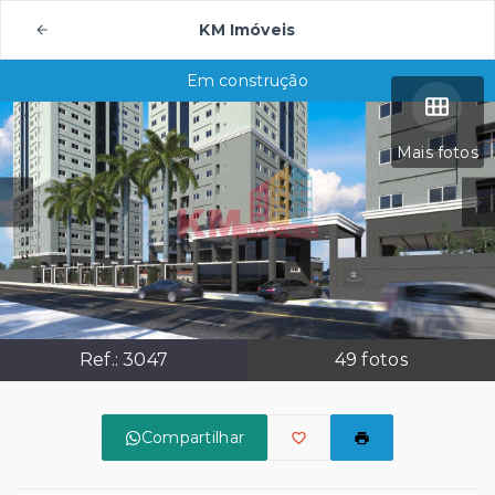
KM Imóveis
Em construção
Mais fotos
Ref.:
3047
49
fotos
Compartilhar