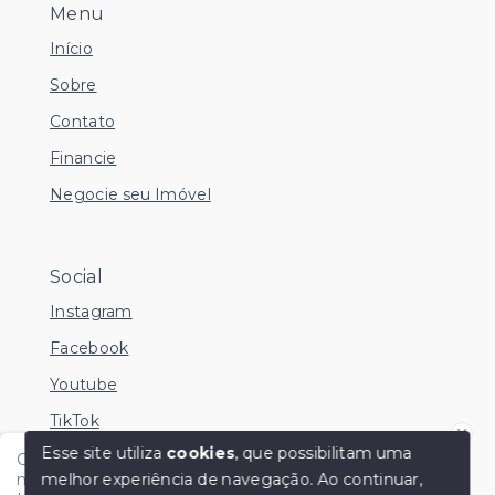
Menu
Início
Sobre
Contato
Financie
Negocie seu Imóvel
Social
Instagram
Facebook
Youtube
TikTok
Esse site utiliza
cookies
, que possibilitam uma
Olá me chamo Kamila e estou disponível nesse
melhor experiência de navegação.
Ao continuar,
momento para esclarecer dúvidas no Whatsapp.