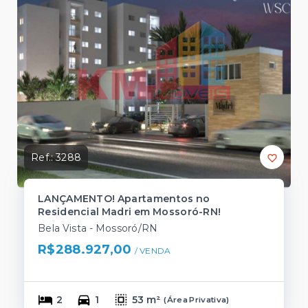
Ref.:
3288
LANÇAMENTO! Apartamentos no
Residencial Madri em Mossoró-RN!
Bela Vista - Mossoró/RN
R$288.927,00
/ 
VENDA
2
1
53 m²
(
Área Privativa
)