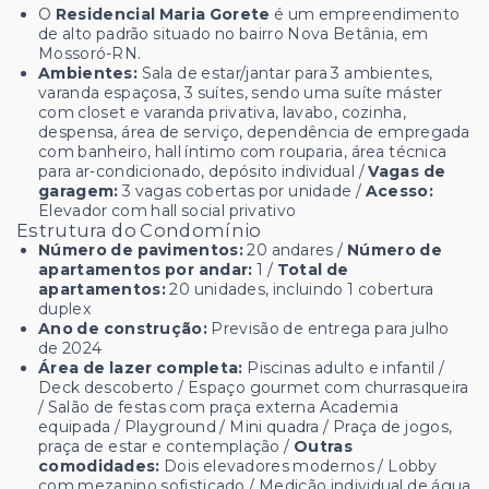
O
Residencial Maria Gorete
é um empreendimento
de alto padrão situado no bairro Nova Betânia, em
Mossoró-RN.
Ambientes:
Sala de estar/jantar para 3 ambientes,
varanda espaçosa, 3 suítes, sendo uma suíte máster
com closet e varanda privativa, lavabo, cozinha,
despensa, área de serviço, dependência de empregada
com banheiro, hall íntimo com rouparia, área técnica
para ar-condicionado, depósito individual /
Vagas de
garagem:
3 vagas cobertas por unidade /
Acesso:
Elevador com hall social privativo
Estrutura do Condomínio
Número de pavimentos:
20 andares /
Número de
apartamentos por andar:
1 /
Total de
apartamentos:
20 unidades, incluindo 1 cobertura
duplex
Ano de construção:
Previsão de entrega para julho
de 2024
Área de lazer completa:
Piscinas adulto e infantil /
Deck descoberto / Espaço gourmet com churrasqueira
/ Salão de festas com praça externa Academia
equipada / Playground / Mini quadra / Praça de jogos,
praça de estar e contemplação /
Outras
comodidades:
Dois elevadores modernos / Lobby
com mezanino sofisticado / Medição individual de água