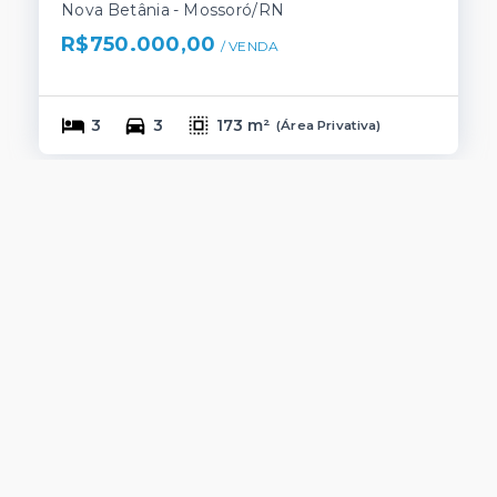
Nova Betânia - Mossoró/RN
R$750.000,00
/ 
VENDA
3
3
173 m²
(
Área Privativa
)