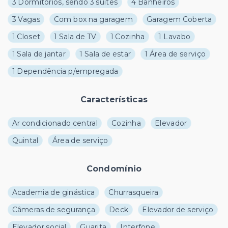
3 Dormitórios, sendo 3 suítes
4 Banheiros
3 Vagas
Com box na garagem
Garagem Coberta
1 Closet
1 Sala de TV
1 Cozinha
1 Lavabo
1 Sala de jantar
1 Sala de estar
1 Área de serviço
1 Dependência p/empregada
Características
Ar condicionado central
Cozinha
Elevador
Quintal
Área de serviço
Condomínio
Academia de ginástica
Churrasqueira
Câmeras de segurança
Deck
Elevador de serviço
Elevador social
Guarita
Interfone