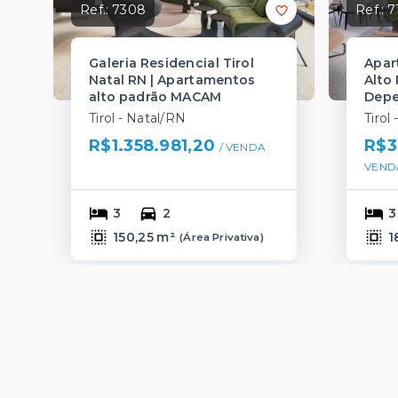
Ref.:
7308
Ref.:
7
Galeria Residencial Tirol
Apar
Natal RN | Apartamentos
Alto 
alto padrão MACAM
Depe
Tirol - Natal/RN
Tirol
R$1.358.981,20
R$3
/ 
VENDA
VEND
3
2
3
150,25 m²
1
(
Área Privativa
)