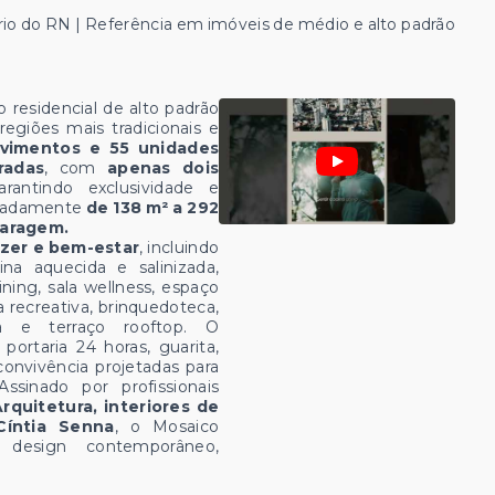
rio do RN | Referência em imóveis de médio e alto padrão
esidencial de alto padrão
regiões mais tradicionais e
vimentos e 55 unidades
radas
, com
apenas dois
arantindo exclusividade e
ximadamente
de 138 m² a 292
garagem.
azer e bem-estar
, incluindo
ina aquecida e salinizada,
ining, sala wellness, espaço
a recreativa, brinquedoteca,
a e terraço rooftop. O
rtaria 24 horas, guarita,
convivência projetadas para
ssinado por profissionais
rquitetura, interiores de
Cíntia Senna
, o Mosaico
 design contemporâneo,