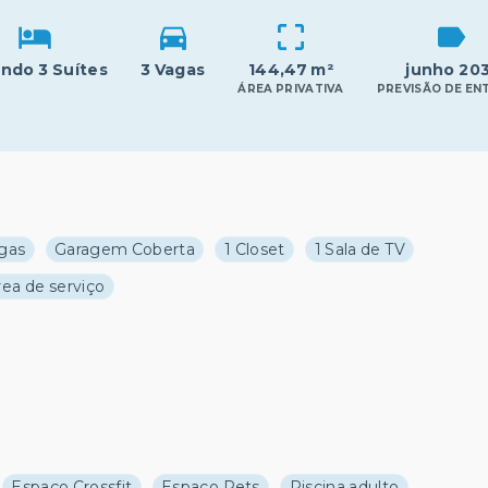
endo 3 Suítes
3 Vagas
144,47 m²
junho 20
ÁREA PRIVATIVA
PREVISÃO DE EN
gas
Garagem Coberta
1 Closet
1 Sala de TV
rea de serviço
Espaço Crossfit
Espaço Pets
Piscina adulto