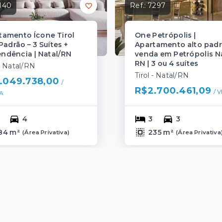
140
Ref.:
7297
tamento Ícone Tirol
One Petrópolis |
Padrão – 3 Suítes +
Apartamento alto padr
ndência | Natal/RN
venda em Petrópolis N
RN | 3 ou 4 suítes
 - Natal/RN
Tirol - Natal/RN
.049.738,00
/ 
R$2.700.461,09
/ 
V
A
4
3
3
84 m²
235 m²
(
Área Privativa
)
(
Área Privativa