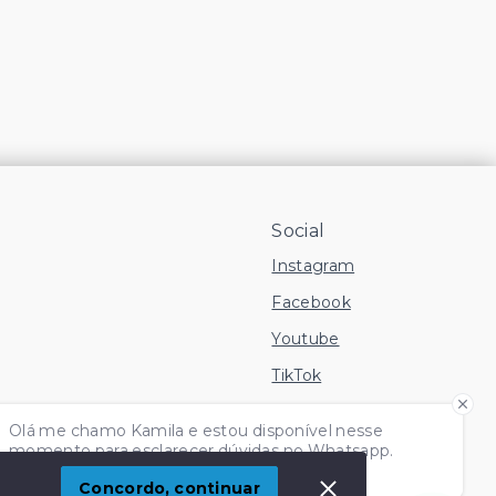
Social
Instagram
Facebook
Youtube
TikTok
 Imóvel
Olá me chamo Kamila e estou disponível nesse
momento para esclarecer dúvidas no Whatsapp.
Independente do horário é só chamar!
Concordo, continuar