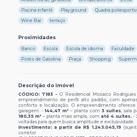
Piscina infantil
Playground
Quadra poliesporti
Wine Bar
terraço
Proximidades
Banco
Escola
Escola de idioma
Faculdade
Posto de Gasolina
Praça
Shopping
Superm
Descrição do imóvel
CÓDIGO: 7183 -
O Residencial Mosaico Rodrigues 
empreendimento de perfil alto padrão, com apenas
conforto e localização. O empreendimento oferec
garagem: •
144,47 m²
– planta com
3 suítes
, sala 
180,35 m²
– planta mais ampla, com
até 4 suítes.
•
voltadas para quem busca amplitude e exclusividade.
Investimento: a partir de R$ 1.243.045,19
(suje
corretor