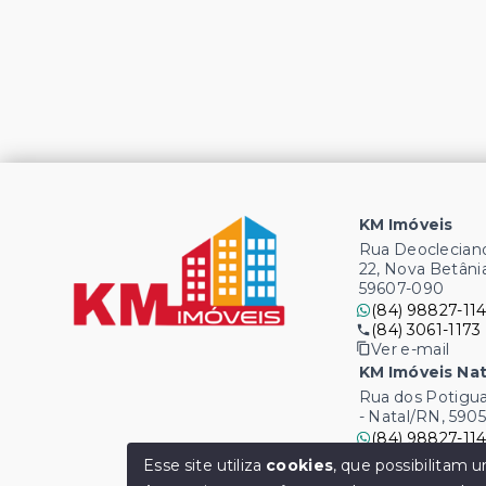
KM Imóveis
Rua Deocleciano
22, Nova Betâni
59607-090
(84) 98827-114
(84) 3061-1173
Ver e-mail
KM Imóveis Nat
Rua dos Potigua
- Natal/RN, 590
(84) 98827-114
(84) 3061-1173
Esse site utiliza
cookies
, que possibilitam
Ver e-mail