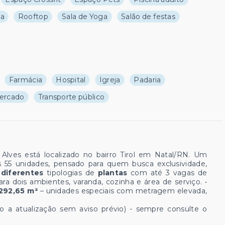
va
Rooftop
Sala de Yoga
Salão de festas
Farmácia
Hospital
Igreja
Padaria
ercado
Transporte público
Alves está localizado no bairro Tirol em Natal/RN. Um
 55 unidades, pensado para quem busca exclusividade,
e
diferentes
tipologias de
plantas
com até 3 vagas de
para dois ambientes, varanda, cozinha e área de serviço. •
292,65 m²
– unidades especiais com metragem elevada,
ito a atualização sem aviso prévio) - sempre consulte o