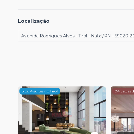
Localização
Avenida Rodrigues Alves - Tirol - Natal/RN
- 59020-2
3 ou 4 suítes no Tirol
04 vagas 