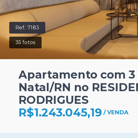
Ref.:
7183
35
fotos
Apartamento com 3 o
Natal/RN no RESID
RODRIGUES
R$1.243.045,19
/
VENDA