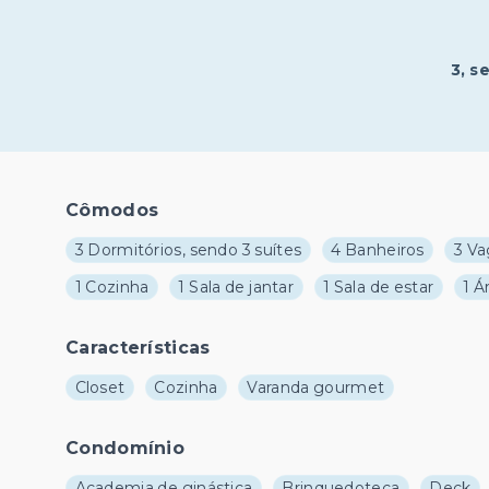
3
, s
Cômodos
3 Dormitórios, sendo 3 suítes
4 Banheiros
3 Va
1 Cozinha
1 Sala de jantar
1 Sala de estar
1 Á
Características
Closet
Cozinha
Varanda gourmet
Condomínio
Academia de ginástica
Brinquedoteca
Deck