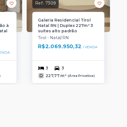
Ref.:
7309
Galeria Residencial Tirol
ão à
Natal RN | Duplex 227m² 3
atal
suítes alto padrão
Tirol - Natal/RN
R$2.069.950,32
/ 
VENDA
ENDA
3
3
227,77 m²
)
(
Área Privativa
)