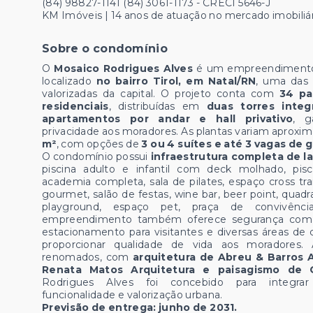
(84) 98827-1141 (84) 3061-1173 - CRECI 5646-J
KM Imóveis | 14 anos de atuação no mercado imobiliá
Sobre o condomínio
O
Mosaico Rodrigues Alves
é um empreendimento r
localizado
no bairro Tirol, em Natal/RN
, uma das 
valorizadas da capital. O projeto conta com
34 pa
residenciais
, distribuídas em
duas torres integ
apartamentos por andar e hall privativo
, g
privacidade aos moradores. As plantas variam apro
m²
, com opções de
3 ou 4 suítes e até 3 vagas de 
O condomínio possui
infraestrutura completa de l
piscina adulto e infantil com deck molhado, pisc
academia completa, sala de pilates, espaço cross tra
gourmet, salão de festas, wine bar, beer point, quadr
playground, espaço pet, praça de convivênci
empreendimento também oferece segurança com po
estacionamento para visitantes e diversas áreas de 
proporcionar qualidade de vida aos moradores. A
renomados, com
arquitetura de Abreu & Barros A
Renata Matos Arquitetura e paisagismo de 
Rodrigues Alves foi concebido para integrar
funcionalidade e valorização urbana.
Previsão de entrega: junho de 2031.