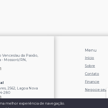
Menu
 Venceslau da Paixão,
Início
a - Mossoró/RN,
Sobre
1
Contato
Financie
al
res, 2562, Lagoa Nova
Negocie seu
54-280
1
 uma melhor experiência de navegação.