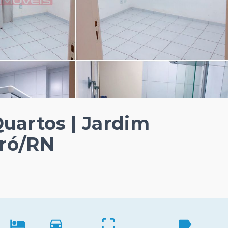
artos | Jardim
oró/RN