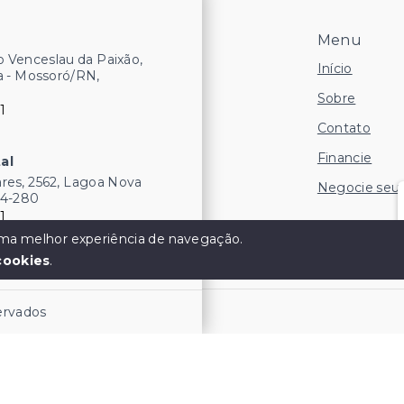
Menu
 Venceslau da Paixão,
Início
a - Mossoró/RN,
Sobre
1
Contato
Financie
al
res, 2562, Lagoa Nova
Negocie seu
54-280
1
 uma melhor experiência de navegação.
cookies
.
servados