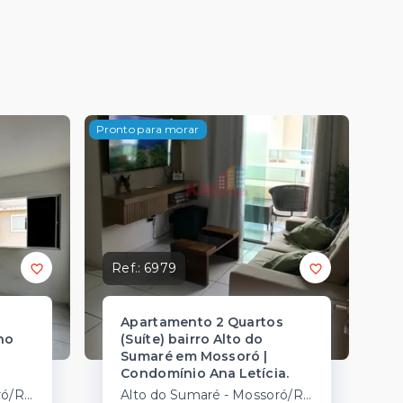
Pronto para morar
Ref.:
6979
Apartamento 2 Quartos
no
(Suíte) bairro Alto do
Sumaré em Mossoró |
Condomínio Ana Letícia.
Alto do Sumaré - Mossoró/RN
Alto do Sumaré - Mossoró/RN