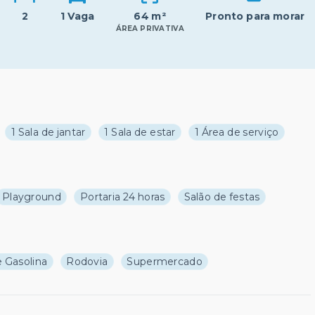
2
1 Vaga
64 m²
Pronto para morar
ÁREA PRIVATIVA
1 Sala de jantar
1 Sala de estar
1 Área de serviço
Playground
Portaria 24 horas
Salão de festas
 Gasolina
Rodovia
Supermercado