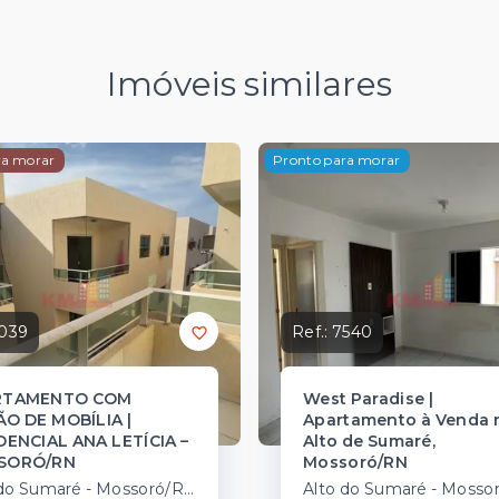
Imóveis similares
ra morar
Pronto para morar
039
Ref.:
7540
RTAMENTO COM
West Paradise |
O DE MOBÍLIA |
Apartamento à Venda 
DENCIAL ANA LETÍCIA –
Alto de Sumaré,
SORÓ/RN
Mossoró/RN
Alto do Sumaré - Mossoró/RN