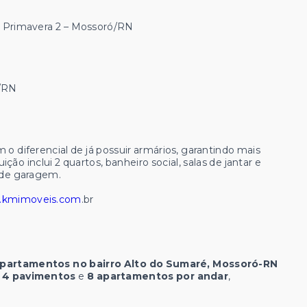
 Primavera 2 – Mossoró/RN
ó/RN
o diferencial de já possuir armários, garantindo mais
ição inclui 2 quartos, banheiro social, salas de jantar e
a de garagem.
kmimoveis.com
.br
 apartamentos no bairro Alto do Sumaré, Mossoró-RN
m
4 pavimentos
e
8 apartamentos por andar
,