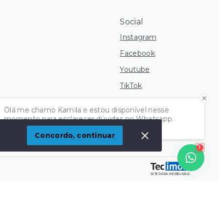
Social
Instagram
Facebook
Youtube
TikTok
 Imóvel
Olá me chamo Kamila e estou disponível nesse
momento para esclarecer dúvidas no Whatsapp.
Independente do horário é só chamar!
Concordo, continuar
1
SITE PARA IMOBILIARIA