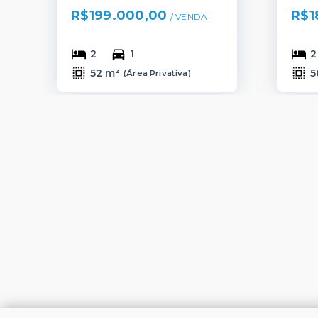
R$199.000,00
R$1
/ 
VENDA
2
1
2
52 m²
5
(
Área Privativa
)