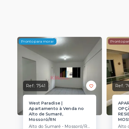
Pronto para morar
Pronto pa
Ref.:
7541
Ref.:
7
West Paradise |
APA
Apartamento à Venda no
OPÇÃ
Alto de Sumaré,
RESI
Mossoró/RN
MOS
Alto do Sumaré - Mossoró/RN