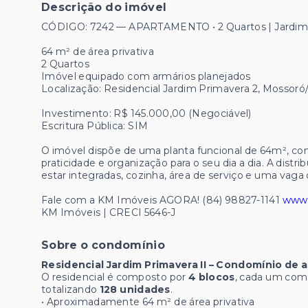
Descrição do imóvel
CÓDIGO: 7242 — APARTAMENTO • 2 Quartos | Jardim
64 m² de área privativa
2 Quartos
Imóvel equipado com armários planejados
Localização: Residencial Jardim Primavera 2, Mossor
Investimento: R$ 145.000,00 (Negociável)
Escritura Pública: SIM
O imóvel dispõe de uma planta funcional de 64m², com 
praticidade e organização para o seu dia a dia. A distribu
estar integradas, cozinha, área de serviço e uma vag
Fale com a KM Imóveis AGORA! (84) 98827-1141
www.
KM Imóveis | CRECI 5646-J
Sobre o condomínio
Residencial Jardim Primavera II – Condomínio de
O residencial é composto por
4 blocos
, cada um co
totalizando
128 unidades
.
• Aproximadamente 64 m² de área privativa