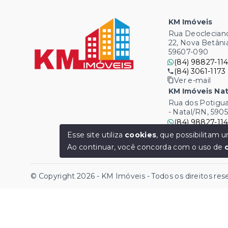
KM Imóveis
Rua Deocleciano
22, Nova Betâni
59607-090
(84) 98827-114
(84) 3061-1173
Ver e-mail
KM Imóveis Nat
Rua dos Potigua
- Natal/RN, 590
(84) 98827-114
(84) 3061-1173
Esse site utiliza
cookies
, que possibilitam
Ver e-mail
Ao continuar, você concorda com o uso de
© Copyright 2026 - KM Imóveis - Todos os direitos re