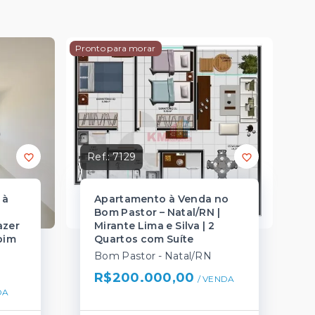
Pronto para morar
Ref.:
7129
 à
Apartamento à Venda no
o
Bom Pastor – Natal/RN |
azer
Mirante Lima e Silva | 2
pim
Quartos com Suíte
Bom Pastor - Natal/RN
R$200.000,00
/ 
VENDA
DA