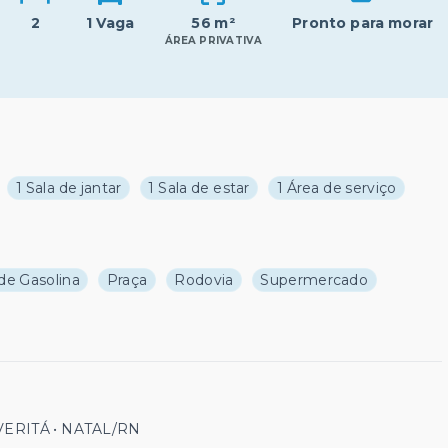
2
1 Vaga
56 m²
Pronto para morar
ÁREA PRIVATIVA
1 Sala de jantar
1 Sala de estar
1 Área de serviço
de Gasolina
Praça
Rodovia
Supermercado
 VERITÁ • NATAL/RN