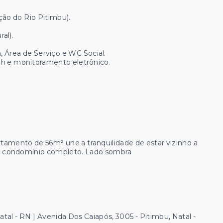
ção do Rio Pitimbu).
al).
 Área de Serviço e WC Social.
24h e monitoramento eletrônico.
rtamento de 56m² une a tranquilidade de estar vizinho a
m condomínio completo. Lado sombra
atal - RN | Avenida Dos Caiapós, 3005 - Pitimbu, Natal -