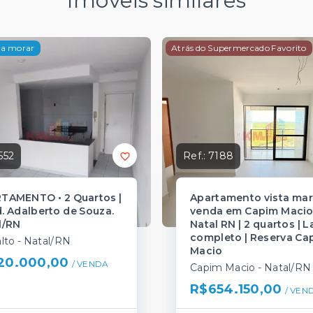
Imóveis similares
ra morar
Atrás do Supermercado Favorito
552
Ref.:
7188
TAMENTO • 2 Quartos |
Apartamento vista mar
. Adalberto de Souza.
venda em Capim Maci
l/RN
Natal RN | 2 quartos | L
completo | Reserva Ca
lto - Natal/RN
Macio
20.000,00
/ 
VENDA
Capim Macio - Natal/RN
R$654.150,00
/ 
VEN