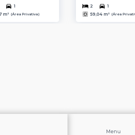
1
2
1
7 m²
59,04 m²
(
Área Privativa
)
(
Área Privat
Menu