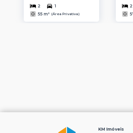
2
1
2
55 m²
5
(
Área Privativa
)
KM Imóveis