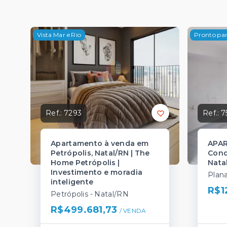
Vista Mar e Rio
Pronto pa
Ref.:
7293
Ref.:
7
Apartamento à venda em
APAR
Petrópolis, Natal/RN | The
Cond
Home Petrópolis |
Nata
Investimento e moradia
Plana
inteligente
R$1
Petrópolis - Natal/RN
R$499.681,73
/ 
VENDA