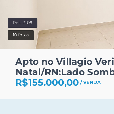
Ref.:
7109
10
fotos
Apto no Villagio Veri
Natal/RN:Lado Somb
R$155.000,00
/
VENDA