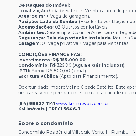
Destaques do Imóvel:
Localização:
Cidade Satélite (Vizinho à área de prote
Área:
56 m²
+ Vaga de garagem.
Posição:
Lado da Sombra
(Excelente ventilação natur
Acomodações:
02 Quartos confortáveis.
Ambientes:
Sala ampla, Cozinha Americana integrada,
Segurança:
Tela de proteção instalada
, Portaria 
Garagem:
01 Vaga privativa + vagas para visitantes.
CONDIÇÕES FINANCEIRAS:
Investimento:
R$ 155.000,00
.
Condomínio:
R$ 325,00 (
Água e Gás inclusos!
).
IPTU:
Aprox. R$ 800,00 (anual).
Escritura Pública
(Apto para Financiamento).
Oportunidade imperdível no Cidade Satélite! Este apa
uma área verde permanente com a praticidade de u
(84) 98827-1141
www.kmimoveis.com.br
KM Imóveis | CRECI 5646-J
Sobre o condomínio
Condomínio Residêncial Villaggio Verita I - Pitimbu - N